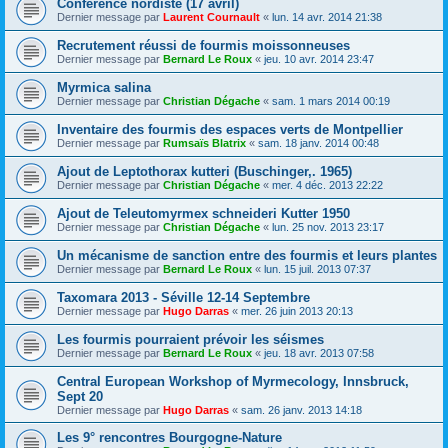
Conférence nordiste (17 avril)
Dernier message par
Laurent Cournault
«
lun. 14 avr. 2014 21:38
Recrutement réussi de fourmis moissonneuses
Dernier message par
Bernard Le Roux
«
jeu. 10 avr. 2014 23:47
Myrmica salina
Dernier message par
Christian Dégache
«
sam. 1 mars 2014 00:19
Inventaire des fourmis des espaces verts de Montpellier
Dernier message par
Rumsaïs Blatrix
«
sam. 18 janv. 2014 00:48
Ajout de Leptothorax kutteri (Buschinger,. 1965)
Dernier message par
Christian Dégache
«
mer. 4 déc. 2013 22:22
Ajout de Teleutomyrmex schneideri Kutter 1950
Dernier message par
Christian Dégache
«
lun. 25 nov. 2013 23:17
Un mécanisme de sanction entre des fourmis et leurs plantes
Dernier message par
Bernard Le Roux
«
lun. 15 juil. 2013 07:37
Taxomara 2013 - Séville 12-14 Septembre
Dernier message par
Hugo Darras
«
mer. 26 juin 2013 20:13
Les fourmis pourraient prévoir les séismes
Dernier message par
Bernard Le Roux
«
jeu. 18 avr. 2013 07:58
Central European Workshop of Myrmecology, Innsbruck,
Sept 20
Dernier message par
Hugo Darras
«
sam. 26 janv. 2013 14:18
Les 9° rencontres Bourgogne-Nature