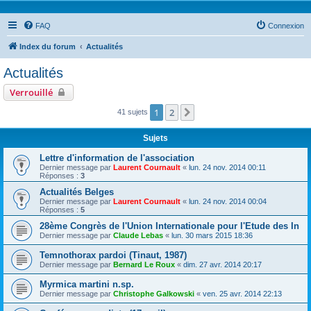
FAQ
Connexion
Index du forum
Actualités
Actualités
Verrouillé
1
2
Suivante
41 sujets
Sujets
Lettre d'information de l'association
Dernier message par
Laurent Cournault
«
lun. 24 nov. 2014 00:11
Réponses :
3
Actualités Belges
Dernier message par
Laurent Cournault
«
lun. 24 nov. 2014 00:04
Réponses :
5
28ème Congrès de l'Union Internationale pour l'Etude des In
Dernier message par
Claude Lebas
«
lun. 30 mars 2015 18:36
Temnothorax pardoi (Tinaut, 1987)
Dernier message par
Bernard Le Roux
«
dim. 27 avr. 2014 20:17
Myrmica martini n.sp.
Dernier message par
Christophe Galkowski
«
ven. 25 avr. 2014 22:13