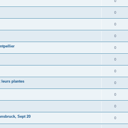
0
0
0
0
ntpellier
0
0
0
 leurs plantes
0
0
0
nsbruck, Sept 20
0