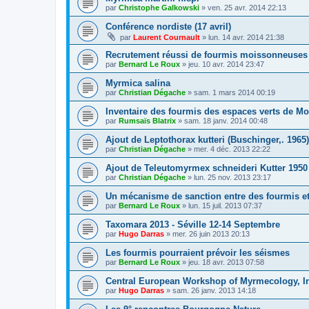
par
Christophe Galkowski
»
ven. 25 avr. 2014 22:13
Conférence nordiste (17 avril)
par
Laurent Cournault
»
lun. 14 avr. 2014 21:38
Recrutement réussi de fourmis moissonneuses
par
Bernard Le Roux
»
jeu. 10 avr. 2014 23:47
Myrmica salina
par
Christian Dégache
»
sam. 1 mars 2014 00:19
Inventaire des fourmis des espaces verts de Mo
par
Rumsaïs Blatrix
»
sam. 18 janv. 2014 00:48
Ajout de Leptothorax kutteri (Buschinger,. 1965)
par
Christian Dégache
»
mer. 4 déc. 2013 22:22
Ajout de Teleutomyrmex schneideri Kutter 1950
par
Christian Dégache
»
lun. 25 nov. 2013 23:17
Un mécanisme de sanction entre des fourmis et
par
Bernard Le Roux
»
lun. 15 juil. 2013 07:37
Taxomara 2013 - Séville 12-14 Septembre
par
Hugo Darras
»
mer. 26 juin 2013 20:13
Les fourmis pourraient prévoir les séismes
par
Bernard Le Roux
»
jeu. 18 avr. 2013 07:58
Central European Workshop of Myrmecology, In
par
Hugo Darras
»
sam. 26 janv. 2013 14:18