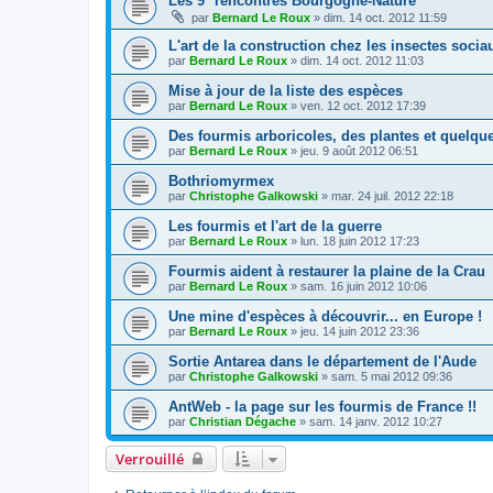
Les 9° rencontres Bourgogne-Nature
par
Bernard Le Roux
»
dim. 14 oct. 2012 11:59
L'art de la construction chez les insectes socia
par
Bernard Le Roux
»
dim. 14 oct. 2012 11:03
Mise à jour de la liste des espèces
par
Bernard Le Roux
»
ven. 12 oct. 2012 17:39
Des fourmis arboricoles, des plantes et quelq
par
Bernard Le Roux
»
jeu. 9 août 2012 06:51
Bothriomyrmex
par
Christophe Galkowski
»
mar. 24 juil. 2012 22:18
Les fourmis et l'art de la guerre
par
Bernard Le Roux
»
lun. 18 juin 2012 17:23
Fourmis aident à restaurer la plaine de la Crau
par
Bernard Le Roux
»
sam. 16 juin 2012 10:06
Une mine d'espèces à découvrir... en Europe !
par
Bernard Le Roux
»
jeu. 14 juin 2012 23:36
Sortie Antarea dans le département de l'Aude
par
Christophe Galkowski
»
sam. 5 mai 2012 09:36
AntWeb - la page sur les fourmis de France !!
par
Christian Dégache
»
sam. 14 janv. 2012 10:27
Verrouillé