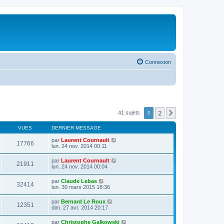
Connexion
1
2
Suivante
41 sujets
VUES
DERNIER MESSAGE
par
Laurent Cournault
17766
lun. 24 nov. 2014 00:11
par
Laurent Cournault
21911
lun. 24 nov. 2014 00:04
par
Claude Lebas
32414
lun. 30 mars 2015 18:36
par
Bernard Le Roux
12351
dim. 27 avr. 2014 20:17
par
Christophe Galkowski