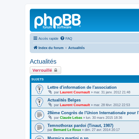
Accès rapide
FAQ
Index du forum
Actualités
Actualités
Verrouillé
SUJETS
Lettre d'information de l'association
par
Laurent Cournault
»
mar. 31 janv. 2012 21:48
Actualités Belges
par
Laurent Cournault
»
mar. 28 févr. 2012 22:53
28ème Congrès de l'Union Internationale pour l
par
Claude Lebas
»
lun. 30 mars 2015 18:36
Temnothorax pardoi (Tinaut, 1987)
par
Bernard Le Roux
»
dim. 27 avr. 2014 20:17
Myrmica martini n.sp.