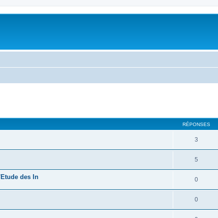
RÉPONSES
3
5
'Etude des In
0
0