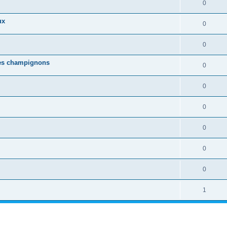
0
ux
0
0
ues champignons
0
0
0
0
0
0
1