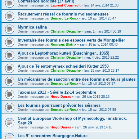
Conférence nordiste (17 avril)
Dernier message par
Laurent Cournault
«
lun. 14 avr. 2014 21:38
Recrutement réussi de fourmis moissonneuses
Dernier message par
Bernard Le Roux
«
jeu. 10 avr. 2014 23:47
Myrmica salina
Dernier message par
Christian Dégache
«
sam. 1 mars 2014 00:19
Inventaire des fourmis des espaces verts de Montpellier
Dernier message par
Rumsaïs Blatrix
«
sam. 18 janv. 2014 00:48
Ajout de Leptothorax kutteri (Buschinger,. 1965)
Dernier message par
Christian Dégache
«
mer. 4 déc. 2013 22:22
Ajout de Teleutomyrmex schneideri Kutter 1950
Dernier message par
Christian Dégache
«
lun. 25 nov. 2013 23:17
Un mécanisme de sanction entre des fourmis et leurs plantes
Dernier message par
Bernard Le Roux
«
lun. 15 juil. 2013 07:37
Taxomara 2013 - Séville 12-14 Septembre
Dernier message par
Hugo Darras
«
mer. 26 juin 2013 20:13
Les fourmis pourraient prévoir les séismes
Dernier message par
Bernard Le Roux
«
jeu. 18 avr. 2013 07:58
Central European Workshop of Myrmecology, Innsbruck,
Sept 20
Dernier message par
Hugo Darras
«
sam. 26 janv. 2013 14:18
Les 9° rencontres Bourgogne-Nature