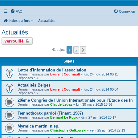
FAQ
Connexion
Index du forum
Actualités
Actualités
Verrouillé
1
2
Suivante
41 sujets
Sujets
Lettre d'information de l'association
Dernier message par
Laurent Cournault
«
lun. 24 nov. 2014 00:11
Réponses :
3
Actualités Belges
Dernier message par
Laurent Cournault
«
lun. 24 nov. 2014 00:04
Réponses :
5
28ème Congrès de l'Union Internationale pour l'Etude des In
Dernier message par
Claude Lebas
«
lun. 30 mars 2015 18:36
Temnothorax pardoi (Tinaut, 1987)
Dernier message par
Bernard Le Roux
«
dim. 27 avr. 2014 20:17
Myrmica martini n.sp.
Dernier message par
Christophe Galkowski
«
ven. 25 avr. 2014 22:13