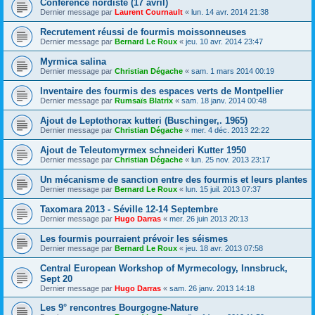
Conférence nordiste (17 avril)
Dernier message par
Laurent Cournault
«
lun. 14 avr. 2014 21:38
Recrutement réussi de fourmis moissonneuses
Dernier message par
Bernard Le Roux
«
jeu. 10 avr. 2014 23:47
Myrmica salina
Dernier message par
Christian Dégache
«
sam. 1 mars 2014 00:19
Inventaire des fourmis des espaces verts de Montpellier
Dernier message par
Rumsaïs Blatrix
«
sam. 18 janv. 2014 00:48
Ajout de Leptothorax kutteri (Buschinger,. 1965)
Dernier message par
Christian Dégache
«
mer. 4 déc. 2013 22:22
Ajout de Teleutomyrmex schneideri Kutter 1950
Dernier message par
Christian Dégache
«
lun. 25 nov. 2013 23:17
Un mécanisme de sanction entre des fourmis et leurs plantes
Dernier message par
Bernard Le Roux
«
lun. 15 juil. 2013 07:37
Taxomara 2013 - Séville 12-14 Septembre
Dernier message par
Hugo Darras
«
mer. 26 juin 2013 20:13
Les fourmis pourraient prévoir les séismes
Dernier message par
Bernard Le Roux
«
jeu. 18 avr. 2013 07:58
Central European Workshop of Myrmecology, Innsbruck,
Sept 20
Dernier message par
Hugo Darras
«
sam. 26 janv. 2013 14:18
Les 9° rencontres Bourgogne-Nature