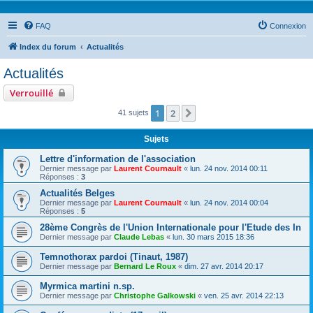
FAQ
Connexion
Index du forum
Actualités
Actualités
Verrouillé
1
2
Suivante
41 sujets
Sujets
Lettre d'information de l'association
Dernier message par
Laurent Cournault
«
lun. 24 nov. 2014 00:11
Réponses :
3
Actualités Belges
Dernier message par
Laurent Cournault
«
lun. 24 nov. 2014 00:04
Réponses :
5
28ème Congrès de l'Union Internationale pour l'Etude des In
Dernier message par
Claude Lebas
«
lun. 30 mars 2015 18:36
Temnothorax pardoi (Tinaut, 1987)
Dernier message par
Bernard Le Roux
«
dim. 27 avr. 2014 20:17
Myrmica martini n.sp.
Dernier message par
Christophe Galkowski
«
ven. 25 avr. 2014 22:13