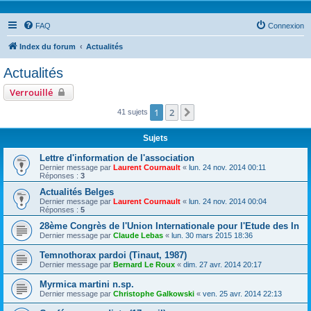
FAQ
Connexion
Index du forum
Actualités
Actualités
Verrouillé
1
2
Suivante
41 sujets
Sujets
Lettre d'information de l'association
Dernier message par
Laurent Cournault
«
lun. 24 nov. 2014 00:11
Réponses :
3
Actualités Belges
Dernier message par
Laurent Cournault
«
lun. 24 nov. 2014 00:04
Réponses :
5
28ème Congrès de l'Union Internationale pour l'Etude des In
Dernier message par
Claude Lebas
«
lun. 30 mars 2015 18:36
Temnothorax pardoi (Tinaut, 1987)
Dernier message par
Bernard Le Roux
«
dim. 27 avr. 2014 20:17
Myrmica martini n.sp.
Dernier message par
Christophe Galkowski
«
ven. 25 avr. 2014 22:13