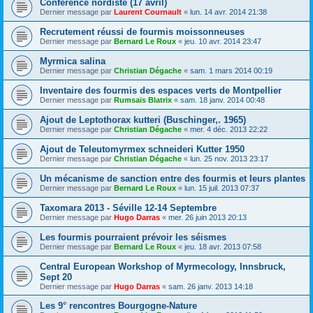
Conférence nordiste (17 avril)
Dernier message par
Laurent Cournault
«
lun. 14 avr. 2014 21:38
Recrutement réussi de fourmis moissonneuses
Dernier message par
Bernard Le Roux
«
jeu. 10 avr. 2014 23:47
Myrmica salina
Dernier message par
Christian Dégache
«
sam. 1 mars 2014 00:19
Inventaire des fourmis des espaces verts de Montpellier
Dernier message par
Rumsaïs Blatrix
«
sam. 18 janv. 2014 00:48
Ajout de Leptothorax kutteri (Buschinger,. 1965)
Dernier message par
Christian Dégache
«
mer. 4 déc. 2013 22:22
Ajout de Teleutomyrmex schneideri Kutter 1950
Dernier message par
Christian Dégache
«
lun. 25 nov. 2013 23:17
Un mécanisme de sanction entre des fourmis et leurs plantes
Dernier message par
Bernard Le Roux
«
lun. 15 juil. 2013 07:37
Taxomara 2013 - Séville 12-14 Septembre
Dernier message par
Hugo Darras
«
mer. 26 juin 2013 20:13
Les fourmis pourraient prévoir les séismes
Dernier message par
Bernard Le Roux
«
jeu. 18 avr. 2013 07:58
Central European Workshop of Myrmecology, Innsbruck,
Sept 20
Dernier message par
Hugo Darras
«
sam. 26 janv. 2013 14:18
Les 9° rencontres Bourgogne-Nature