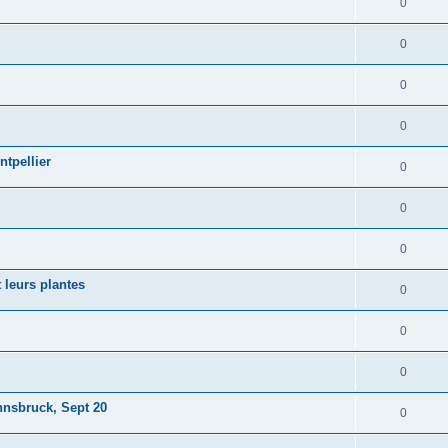
0
0
0
0
ntpellier
0
0
0
 leurs plantes
0
0
0
nsbruck, Sept 20
0