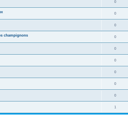
0
ux
0
0
ues champignons
0
0
0
0
0
0
1