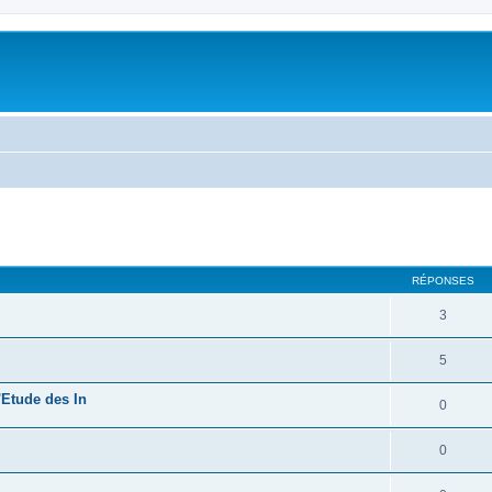
RÉPONSES
3
5
'Etude des In
0
0