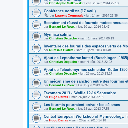
par
Christophe Galkowski
»
ven. 25 avr. 2014 22:13
Conférence nordiste (17 avril)
par
Laurent Cournault
»
lun. 14 avr. 2014 21:38
Recrutement réussi de fourmis moissonneuses
par
Bernard Le Roux
»
jeu. 10 avr. 2014 23:47
Myrmica salina
par
Christian Dégache
»
sam. 1 mars 2014 00:19
Inventaire des fourmis des espaces verts de Mo
par
Rumsaïs Blatrix
»
sam. 18 janv. 2014 00:48
Ajout de Leptothorax kutteri (Buschinger,. 1965)
par
Christian Dégache
»
mer. 4 déc. 2013 22:22
Ajout de Teleutomyrmex schneideri Kutter 1950
par
Christian Dégache
»
lun. 25 nov. 2013 23:17
Un mécanisme de sanction entre des fourmis et
par
Bernard Le Roux
»
lun. 15 juil. 2013 07:37
Taxomara 2013 - Séville 12-14 Septembre
par
Hugo Darras
»
mer. 26 juin 2013 20:13
Les fourmis pourraient prévoir les séismes
par
Bernard Le Roux
»
jeu. 18 avr. 2013 07:58
Central European Workshop of Myrmecology, In
par
Hugo Darras
»
sam. 26 janv. 2013 14:18