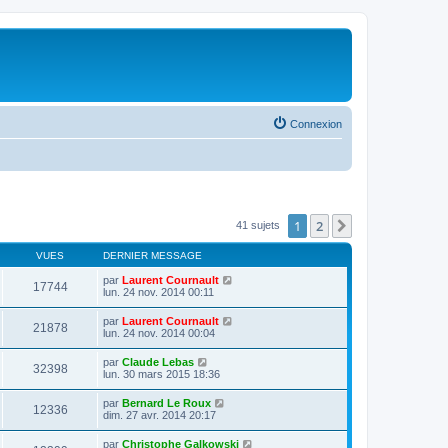
Connexion
1
2
Suivante
41 sujets
VUES
DERNIER MESSAGE
par
Laurent Cournault
17744
lun. 24 nov. 2014 00:11
par
Laurent Cournault
21878
lun. 24 nov. 2014 00:04
par
Claude Lebas
32398
lun. 30 mars 2015 18:36
par
Bernard Le Roux
12336
dim. 27 avr. 2014 20:17
par
Christophe Galkowski