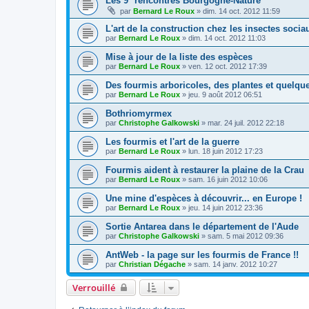
Les 9° rencontres Bourgogne-Nature
par
Bernard Le Roux
»
dim. 14 oct. 2012 11:59
L'art de la construction chez les insectes socia
par
Bernard Le Roux
»
dim. 14 oct. 2012 11:03
Mise à jour de la liste des espèces
par
Bernard Le Roux
»
ven. 12 oct. 2012 17:39
Des fourmis arboricoles, des plantes et quelq
par
Bernard Le Roux
»
jeu. 9 août 2012 06:51
Bothriomyrmex
par
Christophe Galkowski
»
mar. 24 juil. 2012 22:18
Les fourmis et l'art de la guerre
par
Bernard Le Roux
»
lun. 18 juin 2012 17:23
Fourmis aident à restaurer la plaine de la Crau
par
Bernard Le Roux
»
sam. 16 juin 2012 10:06
Une mine d'espèces à découvrir... en Europe !
par
Bernard Le Roux
»
jeu. 14 juin 2012 23:36
Sortie Antarea dans le département de l'Aude
par
Christophe Galkowski
»
sam. 5 mai 2012 09:36
AntWeb - la page sur les fourmis de France !!
par
Christian Dégache
»
sam. 14 janv. 2012 10:27
Verrouillé