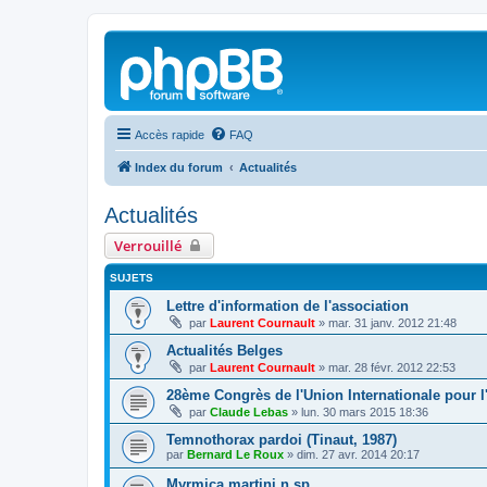
Accès rapide
FAQ
Index du forum
Actualités
Actualités
Verrouillé
SUJETS
Lettre d'information de l'association
par
Laurent Cournault
»
mar. 31 janv. 2012 21:48
Actualités Belges
par
Laurent Cournault
»
mar. 28 févr. 2012 22:53
28ème Congrès de l'Union Internationale pour l
par
Claude Lebas
»
lun. 30 mars 2015 18:36
Temnothorax pardoi (Tinaut, 1987)
par
Bernard Le Roux
»
dim. 27 avr. 2014 20:17
Myrmica martini n.sp.