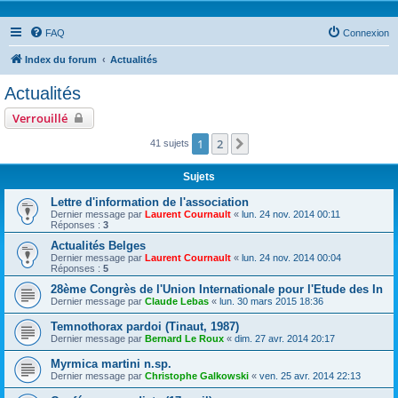
FAQ
Connexion
Index du forum
Actualités
Actualités
Verrouillé
1
2
Suivante
41 sujets
Sujets
Lettre d'information de l'association
Dernier message par
Laurent Cournault
«
lun. 24 nov. 2014 00:11
Réponses :
3
Actualités Belges
Dernier message par
Laurent Cournault
«
lun. 24 nov. 2014 00:04
Réponses :
5
28ème Congrès de l'Union Internationale pour l'Etude des In
Dernier message par
Claude Lebas
«
lun. 30 mars 2015 18:36
Temnothorax pardoi (Tinaut, 1987)
Dernier message par
Bernard Le Roux
«
dim. 27 avr. 2014 20:17
Myrmica martini n.sp.
Dernier message par
Christophe Galkowski
«
ven. 25 avr. 2014 22:13