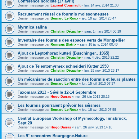
Conférence nordiste (17 avril)
Dernier message par
Laurent Cournault
«
lun. 14 avr. 2014 21:38
Recrutement réussi de fourmis moissonneuses
Dernier message par
Bernard Le Roux
«
jeu. 10 avr. 2014 23:47
Myrmica salina
Dernier message par
Christian Dégache
«
sam. 1 mars 2014 00:19
Inventaire des fourmis des espaces verts de Montpellier
Dernier message par
Rumsaïs Blatrix
«
sam. 18 janv. 2014 00:48
Ajout de Leptothorax kutteri (Buschinger,. 1965)
Dernier message par
Christian Dégache
«
mer. 4 déc. 2013 22:22
Ajout de Teleutomyrmex schneideri Kutter 1950
Dernier message par
Christian Dégache
«
lun. 25 nov. 2013 23:17
Un mécanisme de sanction entre des fourmis et leurs plantes
Dernier message par
Bernard Le Roux
«
lun. 15 juil. 2013 07:37
Taxomara 2013 - Séville 12-14 Septembre
Dernier message par
Hugo Darras
«
mer. 26 juin 2013 20:13
Les fourmis pourraient prévoir les séismes
Dernier message par
Bernard Le Roux
«
jeu. 18 avr. 2013 07:58
Central European Workshop of Myrmecology, Innsbruck,
Sept 20
Dernier message par
Hugo Darras
«
sam. 26 janv. 2013 14:18
Les 9° rencontres Bourgogne-Nature