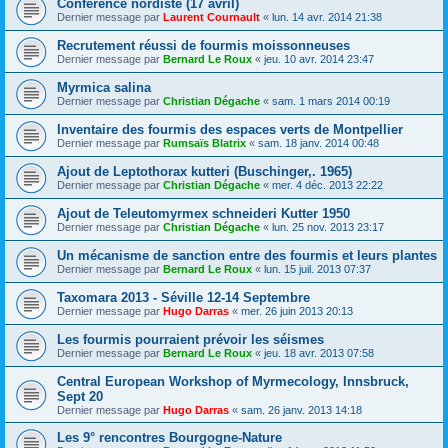
Conférence nordiste (17 avril)
Dernier message par
Laurent Cournault
«
lun. 14 avr. 2014 21:38
Recrutement réussi de fourmis moissonneuses
Dernier message par
Bernard Le Roux
«
jeu. 10 avr. 2014 23:47
Myrmica salina
Dernier message par
Christian Dégache
«
sam. 1 mars 2014 00:19
Inventaire des fourmis des espaces verts de Montpellier
Dernier message par
Rumsaïs Blatrix
«
sam. 18 janv. 2014 00:48
Ajout de Leptothorax kutteri (Buschinger,. 1965)
Dernier message par
Christian Dégache
«
mer. 4 déc. 2013 22:22
Ajout de Teleutomyrmex schneideri Kutter 1950
Dernier message par
Christian Dégache
«
lun. 25 nov. 2013 23:17
Un mécanisme de sanction entre des fourmis et leurs plantes
Dernier message par
Bernard Le Roux
«
lun. 15 juil. 2013 07:37
Taxomara 2013 - Séville 12-14 Septembre
Dernier message par
Hugo Darras
«
mer. 26 juin 2013 20:13
Les fourmis pourraient prévoir les séismes
Dernier message par
Bernard Le Roux
«
jeu. 18 avr. 2013 07:58
Central European Workshop of Myrmecology, Innsbruck,
Sept 20
Dernier message par
Hugo Darras
«
sam. 26 janv. 2013 14:18
Les 9° rencontres Bourgogne-Nature