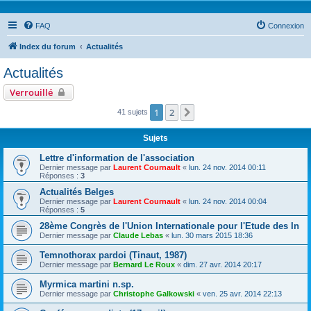
FAQ
Connexion
Index du forum
Actualités
Actualités
Verrouillé
1
2
Suivante
41 sujets
Sujets
Lettre d'information de l'association
Dernier message par
Laurent Cournault
«
lun. 24 nov. 2014 00:11
Réponses :
3
Actualités Belges
Dernier message par
Laurent Cournault
«
lun. 24 nov. 2014 00:04
Réponses :
5
28ème Congrès de l'Union Internationale pour l'Etude des In
Dernier message par
Claude Lebas
«
lun. 30 mars 2015 18:36
Temnothorax pardoi (Tinaut, 1987)
Dernier message par
Bernard Le Roux
«
dim. 27 avr. 2014 20:17
Myrmica martini n.sp.
Dernier message par
Christophe Galkowski
«
ven. 25 avr. 2014 22:13