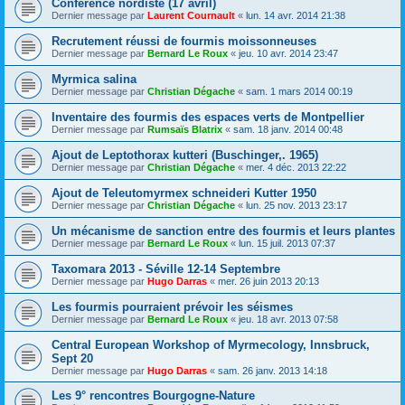
Conférence nordiste (17 avril)
Dernier message par
Laurent Cournault
«
lun. 14 avr. 2014 21:38
Recrutement réussi de fourmis moissonneuses
Dernier message par
Bernard Le Roux
«
jeu. 10 avr. 2014 23:47
Myrmica salina
Dernier message par
Christian Dégache
«
sam. 1 mars 2014 00:19
Inventaire des fourmis des espaces verts de Montpellier
Dernier message par
Rumsaïs Blatrix
«
sam. 18 janv. 2014 00:48
Ajout de Leptothorax kutteri (Buschinger,. 1965)
Dernier message par
Christian Dégache
«
mer. 4 déc. 2013 22:22
Ajout de Teleutomyrmex schneideri Kutter 1950
Dernier message par
Christian Dégache
«
lun. 25 nov. 2013 23:17
Un mécanisme de sanction entre des fourmis et leurs plantes
Dernier message par
Bernard Le Roux
«
lun. 15 juil. 2013 07:37
Taxomara 2013 - Séville 12-14 Septembre
Dernier message par
Hugo Darras
«
mer. 26 juin 2013 20:13
Les fourmis pourraient prévoir les séismes
Dernier message par
Bernard Le Roux
«
jeu. 18 avr. 2013 07:58
Central European Workshop of Myrmecology, Innsbruck,
Sept 20
Dernier message par
Hugo Darras
«
sam. 26 janv. 2013 14:18
Les 9° rencontres Bourgogne-Nature