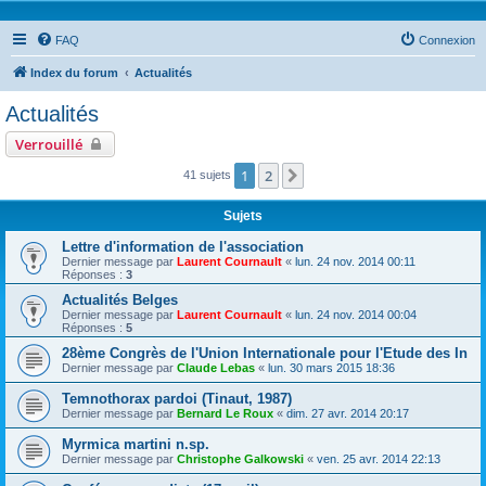
FAQ
Connexion
Index du forum
Actualités
Actualités
Verrouillé
1
2
Suivante
41 sujets
Sujets
Lettre d'information de l'association
Dernier message par
Laurent Cournault
«
lun. 24 nov. 2014 00:11
Réponses :
3
Actualités Belges
Dernier message par
Laurent Cournault
«
lun. 24 nov. 2014 00:04
Réponses :
5
28ème Congrès de l'Union Internationale pour l'Etude des In
Dernier message par
Claude Lebas
«
lun. 30 mars 2015 18:36
Temnothorax pardoi (Tinaut, 1987)
Dernier message par
Bernard Le Roux
«
dim. 27 avr. 2014 20:17
Myrmica martini n.sp.
Dernier message par
Christophe Galkowski
«
ven. 25 avr. 2014 22:13