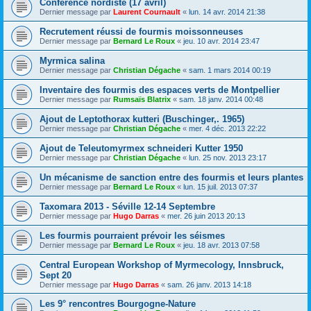
Conférence nordiste (17 avril)
Dernier message par
Laurent Cournault
«
lun. 14 avr. 2014 21:38
Recrutement réussi de fourmis moissonneuses
Dernier message par
Bernard Le Roux
«
jeu. 10 avr. 2014 23:47
Myrmica salina
Dernier message par
Christian Dégache
«
sam. 1 mars 2014 00:19
Inventaire des fourmis des espaces verts de Montpellier
Dernier message par
Rumsaïs Blatrix
«
sam. 18 janv. 2014 00:48
Ajout de Leptothorax kutteri (Buschinger,. 1965)
Dernier message par
Christian Dégache
«
mer. 4 déc. 2013 22:22
Ajout de Teleutomyrmex schneideri Kutter 1950
Dernier message par
Christian Dégache
«
lun. 25 nov. 2013 23:17
Un mécanisme de sanction entre des fourmis et leurs plantes
Dernier message par
Bernard Le Roux
«
lun. 15 juil. 2013 07:37
Taxomara 2013 - Séville 12-14 Septembre
Dernier message par
Hugo Darras
«
mer. 26 juin 2013 20:13
Les fourmis pourraient prévoir les séismes
Dernier message par
Bernard Le Roux
«
jeu. 18 avr. 2013 07:58
Central European Workshop of Myrmecology, Innsbruck,
Sept 20
Dernier message par
Hugo Darras
«
sam. 26 janv. 2013 14:18
Les 9° rencontres Bourgogne-Nature