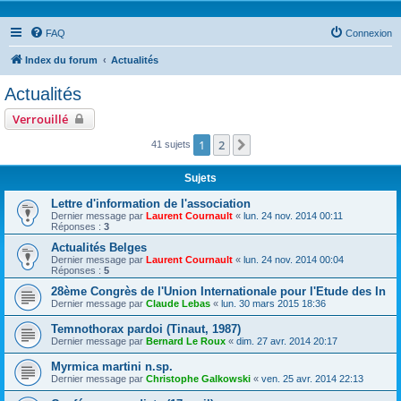
FAQ
Connexion
Index du forum
Actualités
Actualités
Verrouillé
1
2
Suivante
41 sujets
Sujets
Lettre d'information de l'association
Dernier message par
Laurent Cournault
«
lun. 24 nov. 2014 00:11
Réponses :
3
Actualités Belges
Dernier message par
Laurent Cournault
«
lun. 24 nov. 2014 00:04
Réponses :
5
28ème Congrès de l'Union Internationale pour l'Etude des In
Dernier message par
Claude Lebas
«
lun. 30 mars 2015 18:36
Temnothorax pardoi (Tinaut, 1987)
Dernier message par
Bernard Le Roux
«
dim. 27 avr. 2014 20:17
Myrmica martini n.sp.
Dernier message par
Christophe Galkowski
«
ven. 25 avr. 2014 22:13