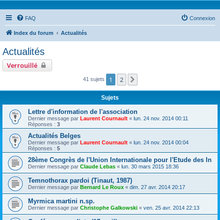
FAQ
Connexion
Index du forum
Actualités
Actualités
Verrouillé
1
2
Suivante
41 sujets
Sujets
Lettre d'information de l'association
Dernier message par
Laurent Cournault
«
lun. 24 nov. 2014 00:11
Réponses :
3
Actualités Belges
Dernier message par
Laurent Cournault
«
lun. 24 nov. 2014 00:04
Réponses :
5
28ème Congrès de l'Union Internationale pour l'Etude des In
Dernier message par
Claude Lebas
«
lun. 30 mars 2015 18:36
Temnothorax pardoi (Tinaut, 1987)
Dernier message par
Bernard Le Roux
«
dim. 27 avr. 2014 20:17
Myrmica martini n.sp.
Dernier message par
Christophe Galkowski
«
ven. 25 avr. 2014 22:13