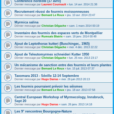
Conférence nordiste (17 avril)
Dernier message par
Laurent Cournault
«
lun. 14 avr. 2014 21:38
Recrutement réussi de fourmis moissonneuses
Dernier message par
Bernard Le Roux
«
jeu. 10 avr. 2014 23:47
Myrmica salina
Dernier message par
Christian Dégache
«
sam. 1 mars 2014 00:19
Inventaire des fourmis des espaces verts de Montpellier
Dernier message par
Rumsaïs Blatrix
«
sam. 18 janv. 2014 00:48
Ajout de Leptothorax kutteri (Buschinger,. 1965)
Dernier message par
Christian Dégache
«
mer. 4 déc. 2013 22:22
Ajout de Teleutomyrmex schneideri Kutter 1950
Dernier message par
Christian Dégache
«
lun. 25 nov. 2013 23:17
Un mécanisme de sanction entre des fourmis et leurs plantes
Dernier message par
Bernard Le Roux
«
lun. 15 juil. 2013 07:37
Taxomara 2013 - Séville 12-14 Septembre
Dernier message par
Hugo Darras
«
mer. 26 juin 2013 20:13
Les fourmis pourraient prévoir les séismes
Dernier message par
Bernard Le Roux
«
jeu. 18 avr. 2013 07:58
Central European Workshop of Myrmecology, Innsbruck,
Sept 20
Dernier message par
Hugo Darras
«
sam. 26 janv. 2013 14:18
Les 9° rencontres Bourgogne-Nature