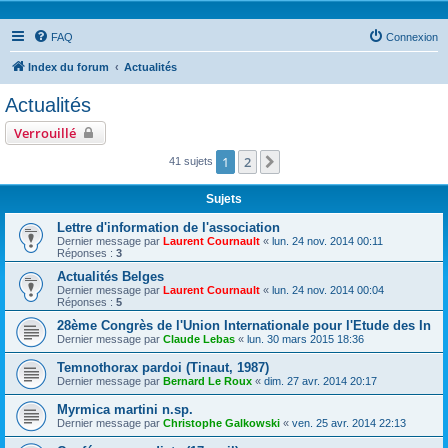
FAQ
Connexion
Index du forum
Actualités
Actualités
Verrouillé
1
2
Suivante
41 sujets
Sujets
Lettre d'information de l'association
Dernier message par
Laurent Cournault
«
lun. 24 nov. 2014 00:11
Réponses :
3
Actualités Belges
Dernier message par
Laurent Cournault
«
lun. 24 nov. 2014 00:04
Réponses :
5
28ème Congrès de l'Union Internationale pour l'Etude des In
Dernier message par
Claude Lebas
«
lun. 30 mars 2015 18:36
Temnothorax pardoi (Tinaut, 1987)
Dernier message par
Bernard Le Roux
«
dim. 27 avr. 2014 20:17
Myrmica martini n.sp.
Dernier message par
Christophe Galkowski
«
ven. 25 avr. 2014 22:13