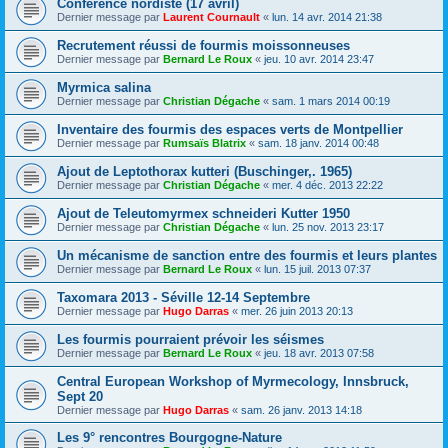
Conférence nordiste (17 avril)
Dernier message par
Laurent Cournault
«
lun. 14 avr. 2014 21:38
Recrutement réussi de fourmis moissonneuses
Dernier message par
Bernard Le Roux
«
jeu. 10 avr. 2014 23:47
Myrmica salina
Dernier message par
Christian Dégache
«
sam. 1 mars 2014 00:19
Inventaire des fourmis des espaces verts de Montpellier
Dernier message par
Rumsaïs Blatrix
«
sam. 18 janv. 2014 00:48
Ajout de Leptothorax kutteri (Buschinger,. 1965)
Dernier message par
Christian Dégache
«
mer. 4 déc. 2013 22:22
Ajout de Teleutomyrmex schneideri Kutter 1950
Dernier message par
Christian Dégache
«
lun. 25 nov. 2013 23:17
Un mécanisme de sanction entre des fourmis et leurs plantes
Dernier message par
Bernard Le Roux
«
lun. 15 juil. 2013 07:37
Taxomara 2013 - Séville 12-14 Septembre
Dernier message par
Hugo Darras
«
mer. 26 juin 2013 20:13
Les fourmis pourraient prévoir les séismes
Dernier message par
Bernard Le Roux
«
jeu. 18 avr. 2013 07:58
Central European Workshop of Myrmecology, Innsbruck,
Sept 20
Dernier message par
Hugo Darras
«
sam. 26 janv. 2013 14:18
Les 9° rencontres Bourgogne-Nature