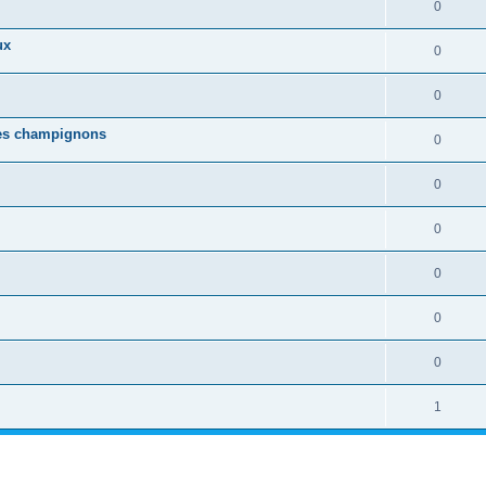
0
ux
0
0
ues champignons
0
0
0
0
0
0
1