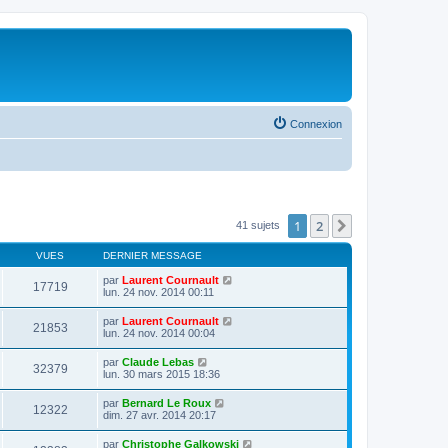
Connexion
1
2
Suivante
41 sujets
VUES
DERNIER MESSAGE
par
Laurent Cournault
17719
lun. 24 nov. 2014 00:11
par
Laurent Cournault
21853
lun. 24 nov. 2014 00:04
par
Claude Lebas
32379
lun. 30 mars 2015 18:36
par
Bernard Le Roux
12322
dim. 27 avr. 2014 20:17
par
Christophe Galkowski