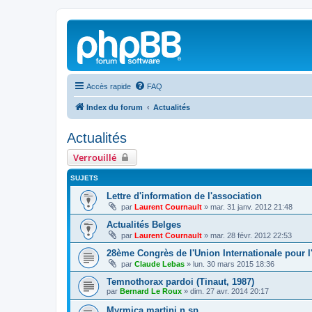
Accès rapide
FAQ
Index du forum
Actualités
Actualités
Verrouillé
SUJETS
Lettre d'information de l'association
par
Laurent Cournault
»
mar. 31 janv. 2012 21:48
Actualités Belges
par
Laurent Cournault
»
mar. 28 févr. 2012 22:53
28ème Congrès de l'Union Internationale pour l
par
Claude Lebas
»
lun. 30 mars 2015 18:36
Temnothorax pardoi (Tinaut, 1987)
par
Bernard Le Roux
»
dim. 27 avr. 2014 20:17
Myrmica martini n.sp.