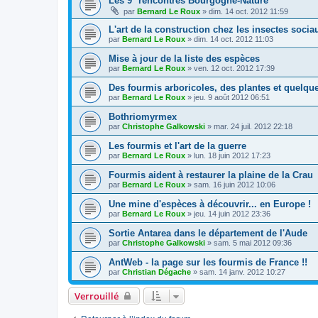
Les 9° rencontres Bourgogne-Nature
par
Bernard Le Roux
»
dim. 14 oct. 2012 11:59
L'art de la construction chez les insectes socia
par
Bernard Le Roux
»
dim. 14 oct. 2012 11:03
Mise à jour de la liste des espèces
par
Bernard Le Roux
»
ven. 12 oct. 2012 17:39
Des fourmis arboricoles, des plantes et quelq
par
Bernard Le Roux
»
jeu. 9 août 2012 06:51
Bothriomyrmex
par
Christophe Galkowski
»
mar. 24 juil. 2012 22:18
Les fourmis et l'art de la guerre
par
Bernard Le Roux
»
lun. 18 juin 2012 17:23
Fourmis aident à restaurer la plaine de la Crau
par
Bernard Le Roux
»
sam. 16 juin 2012 10:06
Une mine d'espèces à découvrir... en Europe !
par
Bernard Le Roux
»
jeu. 14 juin 2012 23:36
Sortie Antarea dans le département de l'Aude
par
Christophe Galkowski
»
sam. 5 mai 2012 09:36
AntWeb - la page sur les fourmis de France !!
par
Christian Dégache
»
sam. 14 janv. 2012 10:27
Verrouillé