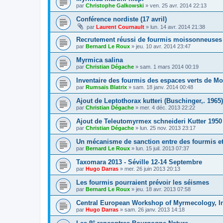
par
Christophe Galkowski
»
ven. 25 avr. 2014 22:13
Conférence nordiste (17 avril)
par
Laurent Cournault
»
lun. 14 avr. 2014 21:38
Recrutement réussi de fourmis moissonneuses
par
Bernard Le Roux
»
jeu. 10 avr. 2014 23:47
Myrmica salina
par
Christian Dégache
»
sam. 1 mars 2014 00:19
Inventaire des fourmis des espaces verts de Mo
par
Rumsaïs Blatrix
»
sam. 18 janv. 2014 00:48
Ajout de Leptothorax kutteri (Buschinger,. 1965)
par
Christian Dégache
»
mer. 4 déc. 2013 22:22
Ajout de Teleutomyrmex schneideri Kutter 1950
par
Christian Dégache
»
lun. 25 nov. 2013 23:17
Un mécanisme de sanction entre des fourmis et
par
Bernard Le Roux
»
lun. 15 juil. 2013 07:37
Taxomara 2013 - Séville 12-14 Septembre
par
Hugo Darras
»
mer. 26 juin 2013 20:13
Les fourmis pourraient prévoir les séismes
par
Bernard Le Roux
»
jeu. 18 avr. 2013 07:58
Central European Workshop of Myrmecology, In
par
Hugo Darras
»
sam. 26 janv. 2013 14:18