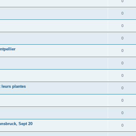
0
0
0
0
ntpellier
0
0
0
 leurs plantes
0
0
0
nsbruck, Sept 20
0