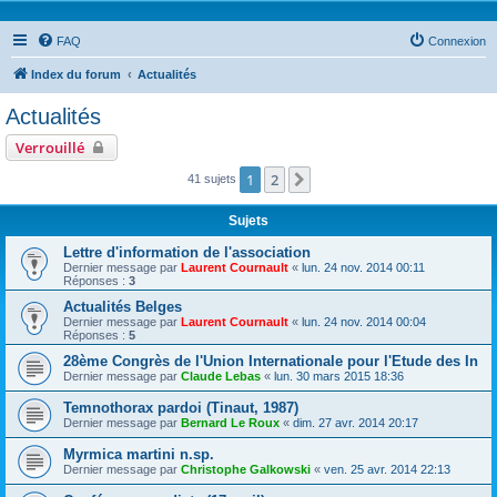
FAQ
Connexion
Index du forum
Actualités
Actualités
Verrouillé
1
2
Suivante
41 sujets
Sujets
Lettre d'information de l'association
Dernier message par
Laurent Cournault
«
lun. 24 nov. 2014 00:11
Réponses :
3
Actualités Belges
Dernier message par
Laurent Cournault
«
lun. 24 nov. 2014 00:04
Réponses :
5
28ème Congrès de l'Union Internationale pour l'Etude des In
Dernier message par
Claude Lebas
«
lun. 30 mars 2015 18:36
Temnothorax pardoi (Tinaut, 1987)
Dernier message par
Bernard Le Roux
«
dim. 27 avr. 2014 20:17
Myrmica martini n.sp.
Dernier message par
Christophe Galkowski
«
ven. 25 avr. 2014 22:13