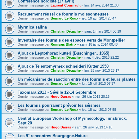
Conférence nordiste (17 avril)
Dernier message par
Laurent Cournault
«
lun. 14 avr. 2014 21:38
Recrutement réussi de fourmis moissonneuses
Dernier message par
Bernard Le Roux
«
jeu. 10 avr. 2014 23:47
Myrmica salina
Dernier message par
Christian Dégache
«
sam. 1 mars 2014 00:19
Inventaire des fourmis des espaces verts de Montpellier
Dernier message par
Rumsaïs Blatrix
«
sam. 18 janv. 2014 00:48
Ajout de Leptothorax kutteri (Buschinger,. 1965)
Dernier message par
Christian Dégache
«
mer. 4 déc. 2013 22:22
Ajout de Teleutomyrmex schneideri Kutter 1950
Dernier message par
Christian Dégache
«
lun. 25 nov. 2013 23:17
Un mécanisme de sanction entre des fourmis et leurs plantes
Dernier message par
Bernard Le Roux
«
lun. 15 juil. 2013 07:37
Taxomara 2013 - Séville 12-14 Septembre
Dernier message par
Hugo Darras
«
mer. 26 juin 2013 20:13
Les fourmis pourraient prévoir les séismes
Dernier message par
Bernard Le Roux
«
jeu. 18 avr. 2013 07:58
Central European Workshop of Myrmecology, Innsbruck,
Sept 20
Dernier message par
Hugo Darras
«
sam. 26 janv. 2013 14:18
Les 9° rencontres Bourgogne-Nature