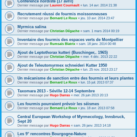
Conférence nordiste (17 avril)
Dernier message par
Laurent Cournault
«
lun. 14 avr. 2014 21:38
Recrutement réussi de fourmis moissonneuses
Dernier message par
Bernard Le Roux
«
jeu. 10 avr. 2014 23:47
Myrmica salina
Dernier message par
Christian Dégache
«
sam. 1 mars 2014 00:19
Inventaire des fourmis des espaces verts de Montpellier
Dernier message par
Rumsaïs Blatrix
«
sam. 18 janv. 2014 00:48
Ajout de Leptothorax kutteri (Buschinger,. 1965)
Dernier message par
Christian Dégache
«
mer. 4 déc. 2013 22:22
Ajout de Teleutomyrmex schneideri Kutter 1950
Dernier message par
Christian Dégache
«
lun. 25 nov. 2013 23:17
Un mécanisme de sanction entre des fourmis et leurs plantes
Dernier message par
Bernard Le Roux
«
lun. 15 juil. 2013 07:37
Taxomara 2013 - Séville 12-14 Septembre
Dernier message par
Hugo Darras
«
mer. 26 juin 2013 20:13
Les fourmis pourraient prévoir les séismes
Dernier message par
Bernard Le Roux
«
jeu. 18 avr. 2013 07:58
Central European Workshop of Myrmecology, Innsbruck,
Sept 20
Dernier message par
Hugo Darras
«
sam. 26 janv. 2013 14:18
Les 9° rencontres Bourgogne-Nature