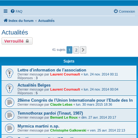
FAQ
Connexion
Index du forum
Actualités
Actualités
Verrouillé
1
2
Suivante
41 sujets
Sujets
Lettre d'information de l'association
Dernier message par
Laurent Cournault
«
lun. 24 nov. 2014 00:11
Réponses :
3
Actualités Belges
Dernier message par
Laurent Cournault
«
lun. 24 nov. 2014 00:04
Réponses :
5
28ème Congrès de l'Union Internationale pour l'Etude des In
Dernier message par
Claude Lebas
«
lun. 30 mars 2015 18:36
Temnothorax pardoi (Tinaut, 1987)
Dernier message par
Bernard Le Roux
«
dim. 27 avr. 2014 20:17
Myrmica martini n.sp.
Dernier message par
Christophe Galkowski
«
ven. 25 avr. 2014 22:13