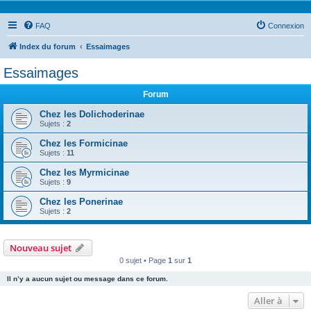
FAQ
Connexion
Index du forum
Essaimages
Essaimages
Forum
Chez les Dolichoderinae
Sujets :
2
Chez les Formicinae
Sujets :
11
Chez les Myrmicinae
Sujets :
9
Chez les Ponerinae
Sujets :
2
Nouveau sujet
0 sujet • Page
1
sur
1
Il n’y a aucun sujet ou message dans ce forum.
Aller à