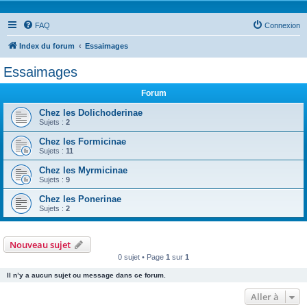
FAQ
Connexion
Index du forum
Essaimages
Essaimages
Forum
Chez les Dolichoderinae
Sujets :
2
Chez les Formicinae
Sujets :
11
Chez les Myrmicinae
Sujets :
9
Chez les Ponerinae
Sujets :
2
Nouveau sujet
0 sujet • Page
1
sur
1
Il n’y a aucun sujet ou message dans ce forum.
Aller à