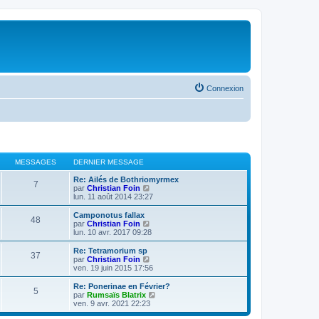
Connexion
MESSAGES
DERNIER MESSAGE
Re: Ailés de Bothriomyrmex
7
V
par
Christian Foin
o
lun. 11 août 2014 23:27
i
r
Camponotus fallax
48
l
V
par
Christian Foin
e
o
lun. 10 avr. 2017 09:28
d
i
e
r
Re: Tetramorium sp
37
r
l
V
par
Christian Foin
n
e
o
ven. 19 juin 2015 17:56
i
d
i
e
e
r
Re: Ponerinae en Février?
r
5
r
l
V
par
Rumsaïs Blatrix
m
n
e
o
ven. 9 avr. 2021 22:23
e
i
d
i
s
e
e