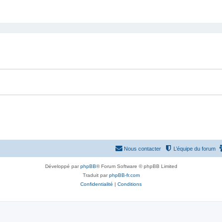
Nous contacter
L’équipe du forum
Développé par
phpBB
® Forum Software © phpBB Limited
Traduit par
phpBB-fr.com
Confidentialité
|
Conditions