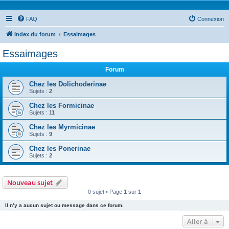
FAQ
Connexion
Index du forum
Essaimages
Essaimages
Forum
Chez les Dolichoderinae
Sujets :
2
Chez les Formicinae
Sujets :
11
Chez les Myrmicinae
Sujets :
9
Chez les Ponerinae
Sujets :
2
Nouveau sujet
0 sujet • Page
1
sur
1
Il n’y a aucun sujet ou message dans ce forum.
Aller à