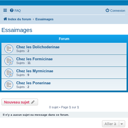
FAQ
Connexion
Index du forum
Essaimages
Essaimages
Forum
Chez les Dolichoderinae
Sujets :
2
Chez les Formicinae
Sujets :
11
Chez les Myrmicinae
Sujets :
9
Chez les Ponerinae
Sujets :
2
Nouveau sujet
0 sujet • Page
1
sur
1
Il n’y a aucun sujet ou message dans ce forum.
Aller à