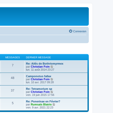
Connexion
MESSAGES
DERNIER MESSAGE
Re: Ailés de Bothriomyrmex
7
V
par
Christian Foin
o
lun. 11 août 2014 23:27
i
r
Camponotus fallax
48
l
V
par
Christian Foin
e
o
lun. 10 avr. 2017 09:28
d
i
e
r
Re: Tetramorium sp
37
r
l
V
par
Christian Foin
n
e
o
ven. 19 juin 2015 17:56
i
d
i
e
e
r
Re: Ponerinae en Février?
r
5
r
l
V
par
Rumsaïs Blatrix
m
n
e
o
ven. 9 avr. 2021 22:23
e
i
d
i
s
e
e