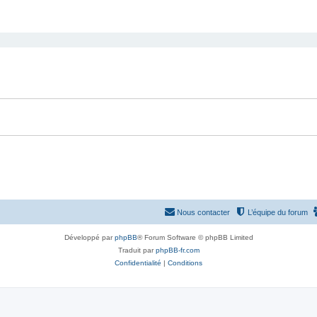
Nous contacter
L’équipe du forum
Développé par
phpBB
® Forum Software © phpBB Limited
Traduit par
phpBB-fr.com
Confidentialité
|
Conditions