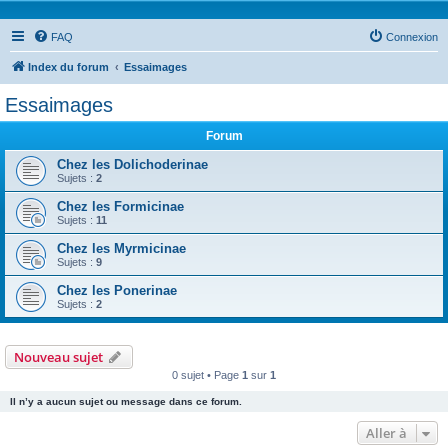
FAQ
Connexion
Index du forum
Essaimages
Essaimages
Forum
Chez les Dolichoderinae
Sujets :
2
Chez les Formicinae
Sujets :
11
Chez les Myrmicinae
Sujets :
9
Chez les Ponerinae
Sujets :
2
Nouveau sujet
0 sujet • Page
1
sur
1
Il n’y a aucun sujet ou message dans ce forum.
Aller à