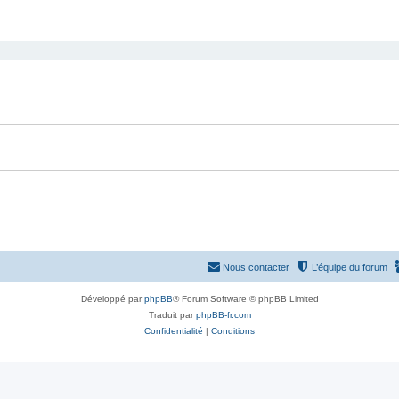
Nous contacter
L’équipe du forum
Développé par
phpBB
® Forum Software © phpBB Limited
Traduit par
phpBB-fr.com
Confidentialité
|
Conditions