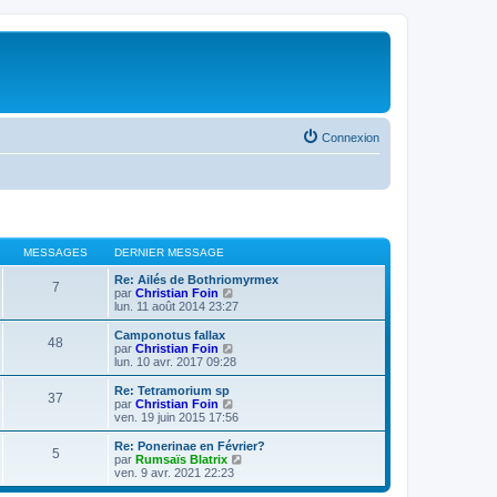
Connexion
MESSAGES
DERNIER MESSAGE
Re: Ailés de Bothriomyrmex
7
V
par
Christian Foin
o
lun. 11 août 2014 23:27
i
r
Camponotus fallax
48
l
V
par
Christian Foin
e
o
lun. 10 avr. 2017 09:28
d
i
e
r
Re: Tetramorium sp
37
r
l
V
par
Christian Foin
n
e
o
ven. 19 juin 2015 17:56
i
d
i
e
e
r
Re: Ponerinae en Février?
r
5
r
l
V
par
Rumsaïs Blatrix
m
n
e
o
ven. 9 avr. 2021 22:23
e
i
d
i
s
e
e