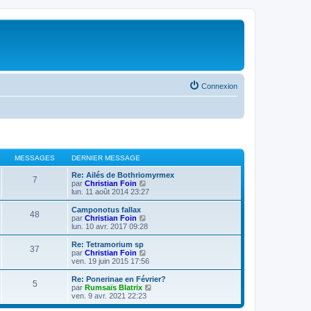
Connexion
MESSAGES
DERNIER MESSAGE
Re: Ailés de Bothriomyrmex
7
V
par
Christian Foin
o
lun. 11 août 2014 23:27
i
r
Camponotus fallax
48
l
V
par
Christian Foin
e
o
lun. 10 avr. 2017 09:28
d
i
e
r
Re: Tetramorium sp
37
r
l
V
par
Christian Foin
n
e
o
ven. 19 juin 2015 17:56
i
d
i
e
e
r
Re: Ponerinae en Février?
r
5
r
l
V
par
Rumsaïs Blatrix
m
n
e
o
ven. 9 avr. 2021 22:23
e
i
d
i
s
e
e