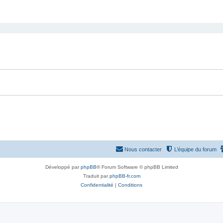
Nous contacter
L’équipe du forum
Développé par
phpBB
® Forum Software © phpBB Limited
Traduit par
phpBB-fr.com
Confidentialité
|
Conditions