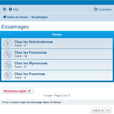
FAQ
Connexion
Index du forum
Essaimages
Essaimages
Forum
Chez les Dolichoderinae
Sujets :
2
Chez les Formicinae
Sujets :
11
Chez les Myrmicinae
Sujets :
9
Chez les Ponerinae
Sujets :
2
Nouveau sujet
0 sujet • Page
1
sur
1
Il n’y a aucun sujet ou message dans ce forum.
Aller à