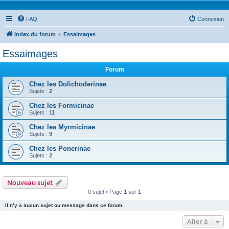
FAQ
Connexion
Index du forum
Essaimages
Essaimages
Forum
Chez les Dolichoderinae
Sujets :
2
Chez les Formicinae
Sujets :
11
Chez les Myrmicinae
Sujets :
9
Chez les Ponerinae
Sujets :
2
Nouveau sujet
0 sujet • Page
1
sur
1
Il n’y a aucun sujet ou message dans ce forum.
Aller à