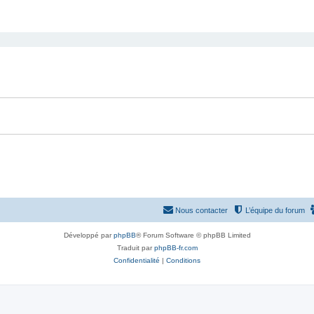
Nous contacter
L’équipe du forum
Développé par
phpBB
® Forum Software © phpBB Limited
Traduit par
phpBB-fr.com
Confidentialité
|
Conditions