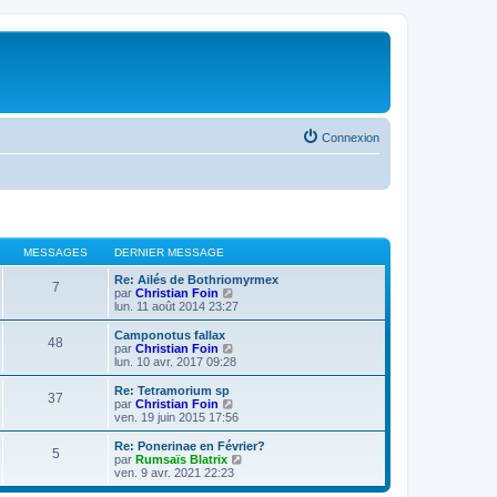
Connexion
MESSAGES
DERNIER MESSAGE
Re: Ailés de Bothriomyrmex
7
V
par
Christian Foin
o
lun. 11 août 2014 23:27
i
r
Camponotus fallax
48
l
V
par
Christian Foin
e
o
lun. 10 avr. 2017 09:28
d
i
e
r
Re: Tetramorium sp
37
r
l
V
par
Christian Foin
n
e
o
ven. 19 juin 2015 17:56
i
d
i
e
e
r
Re: Ponerinae en Février?
r
5
r
l
V
par
Rumsaïs Blatrix
m
n
e
o
ven. 9 avr. 2021 22:23
e
i
d
i
s
e
e