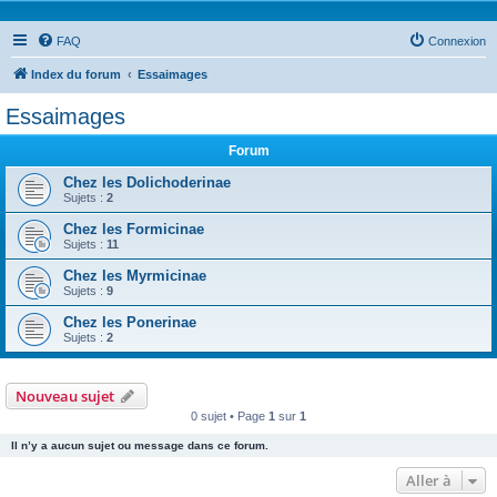
FAQ
Connexion
Index du forum
Essaimages
Essaimages
Forum
Chez les Dolichoderinae
Sujets :
2
Chez les Formicinae
Sujets :
11
Chez les Myrmicinae
Sujets :
9
Chez les Ponerinae
Sujets :
2
Nouveau sujet
0 sujet • Page
1
sur
1
Il n’y a aucun sujet ou message dans ce forum.
Aller à