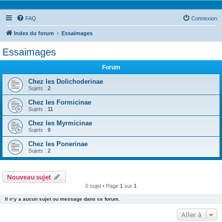
FAQ
Connexion
Index du forum
Essaimages
Essaimages
Forum
Chez les Dolichoderinae
Sujets :
2
Chez les Formicinae
Sujets :
11
Chez les Myrmicinae
Sujets :
9
Chez les Ponerinae
Sujets :
2
Nouveau sujet
0 sujet • Page
1
sur
1
Il n’y a aucun sujet ou message dans ce forum.
Aller à