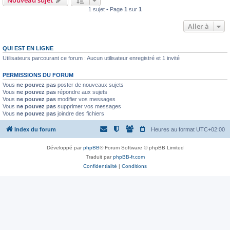
Nouveau sujet
1 sujet • Page
1
sur
1
Aller à
QUI EST EN LIGNE
Utilisateurs parcourant ce forum : Aucun utilisateur enregistré et 1 invité
PERMISSIONS DU FORUM
Vous
ne pouvez pas
poster de nouveaux sujets
Vous
ne pouvez pas
répondre aux sujets
Vous
ne pouvez pas
modifier vos messages
Vous
ne pouvez pas
supprimer vos messages
Vous
ne pouvez pas
joindre des fichiers
Index du forum
Heures au format
UTC+02:00
Développé par
phpBB
® Forum Software © phpBB Limited
Traduit par
phpBB-fr.com
Confidentialité
|
Conditions