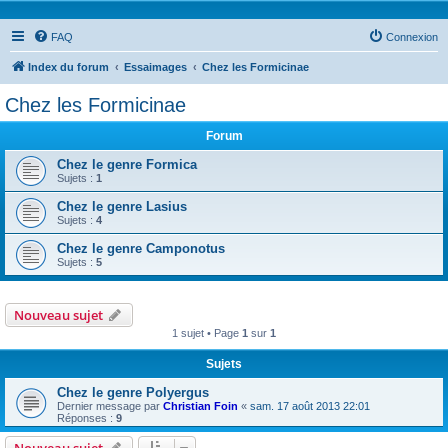
FAQ
Connexion
Index du forum
Essaimages
Chez les Formicinae
Chez les Formicinae
Forum
Chez le genre Formica
Sujets :
1
Chez le genre Lasius
Sujets :
4
Chez le genre Camponotus
Sujets :
5
Nouveau sujet
1 sujet • Page
1
sur
1
Sujets
Chez le genre Polyergus
Dernier message par
Christian Foin
«
sam. 17 août 2013 22:01
Réponses :
9