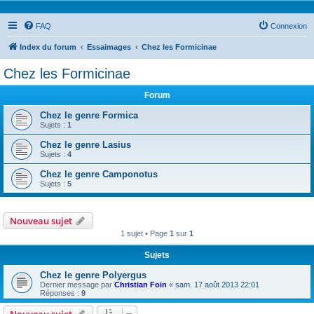
FAQ
Connexion
Index du forum
Essaimages
Chez les Formicinae
Chez les Formicinae
Forum
Chez le genre Formica
Sujets :
1
Chez le genre Lasius
Sujets :
4
Chez le genre Camponotus
Sujets :
5
Nouveau sujet
1 sujet • Page
1
sur
1
Sujets
Chez le genre Polyergus
Dernier message par
Christian Foin
«
sam. 17 août 2013 22:01
Réponses :
9