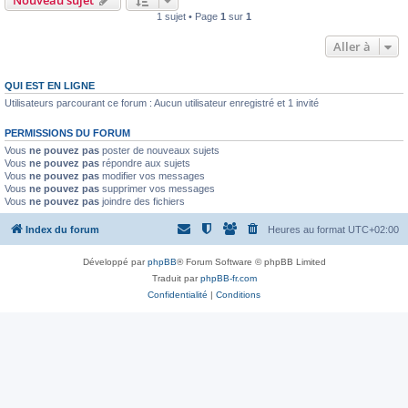
Nouveau sujet
1 sujet • Page
1
sur
1
Aller à
QUI EST EN LIGNE
Utilisateurs parcourant ce forum : Aucun utilisateur enregistré et 1 invité
PERMISSIONS DU FORUM
Vous
ne pouvez pas
poster de nouveaux sujets
Vous
ne pouvez pas
répondre aux sujets
Vous
ne pouvez pas
modifier vos messages
Vous
ne pouvez pas
supprimer vos messages
Vous
ne pouvez pas
joindre des fichiers
Index du forum
Heures au format
UTC+02:00
Développé par
phpBB
® Forum Software © phpBB Limited
Traduit par
phpBB-fr.com
Confidentialité
|
Conditions