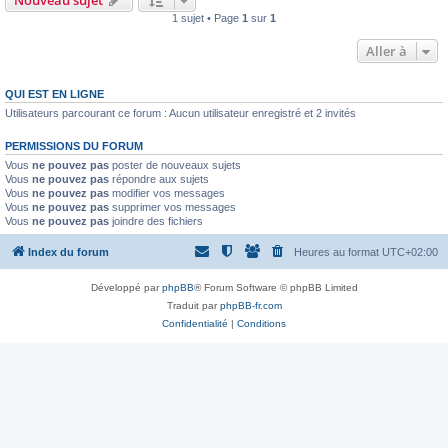
Nouveau sujet
1 sujet • Page
1
sur
1
Aller à
QUI EST EN LIGNE
Utilisateurs parcourant ce forum : Aucun utilisateur enregistré et 2 invités
PERMISSIONS DU FORUM
Vous
ne pouvez pas
poster de nouveaux sujets
Vous
ne pouvez pas
répondre aux sujets
Vous
ne pouvez pas
modifier vos messages
Vous
ne pouvez pas
supprimer vos messages
Vous
ne pouvez pas
joindre des fichiers
Index du forum
Heures au format
UTC+02:00
Développé par
phpBB
® Forum Software © phpBB Limited
Traduit par
phpBB-fr.com
Confidentialité
|
Conditions