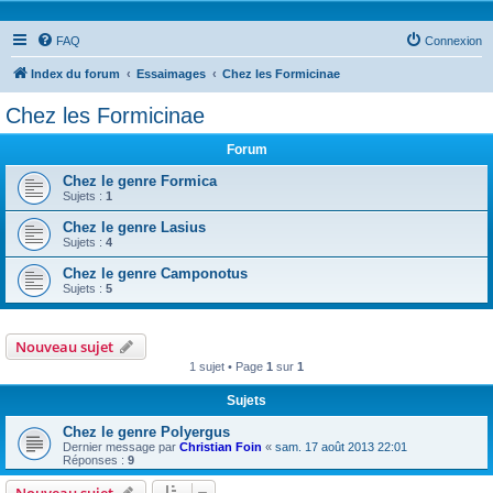
FAQ
Connexion
Index du forum
Essaimages
Chez les Formicinae
Chez les Formicinae
Forum
Chez le genre Formica
Sujets :
1
Chez le genre Lasius
Sujets :
4
Chez le genre Camponotus
Sujets :
5
Nouveau sujet
1 sujet • Page
1
sur
1
Sujets
Chez le genre Polyergus
Dernier message par
Christian Foin
«
sam. 17 août 2013 22:01
Réponses :
9