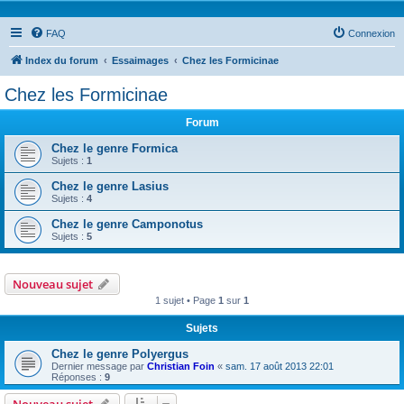
FAQ
Connexion
Index du forum
Essaimages
Chez les Formicinae
Chez les Formicinae
Forum
Chez le genre Formica
Sujets :
1
Chez le genre Lasius
Sujets :
4
Chez le genre Camponotus
Sujets :
5
Nouveau sujet
1 sujet • Page
1
sur
1
Sujets
Chez le genre Polyergus
Dernier message par
Christian Foin
«
sam. 17 août 2013 22:01
Réponses :
9