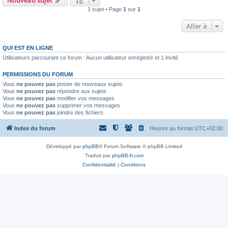
Nouveau sujet
1 sujet • Page
1
sur
1
Aller à
QUI EST EN LIGNE
Utilisateurs parcourant ce forum : Aucun utilisateur enregistré et 1 invité
PERMISSIONS DU FORUM
Vous
ne pouvez pas
poster de nouveaux sujets
Vous
ne pouvez pas
répondre aux sujets
Vous
ne pouvez pas
modifier vos messages
Vous
ne pouvez pas
supprimer vos messages
Vous
ne pouvez pas
joindre des fichiers
Index du forum
Heures au format
UTC+02:00
Développé par
phpBB
® Forum Software © phpBB Limited
Traduit par
phpBB-fr.com
Confidentialité
|
Conditions