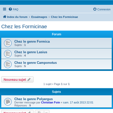
FAQ
Connexion
Index du forum
Essaimages
Chez les Formicinae
Chez les Formicinae
Forum
Chez le genre Formica
Sujets :
1
Chez le genre Lasius
Sujets :
4
Chez le genre Camponotus
Sujets :
5
Nouveau sujet
1 sujet • Page
1
sur
1
Sujets
Chez le genre Polyergus
Dernier message par
Christian Foin
«
sam. 17 août 2013 22:01
Réponses :
9