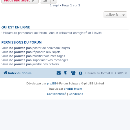
Nouveau sujet
1 sujet • Page
1
sur
1
Aller à
QUI EST EN LIGNE
Utilisateurs parcourant ce forum : Aucun utilisateur enregistré et 1 invité
PERMISSIONS DU FORUM
Vous
ne pouvez pas
poster de nouveaux sujets
Vous
ne pouvez pas
répondre aux sujets
Vous
ne pouvez pas
modifier vos messages
Vous
ne pouvez pas
supprimer vos messages
Vous
ne pouvez pas
joindre des fichiers
Index du forum
Heures au format
UTC+02:00
Développé par
phpBB
® Forum Software © phpBB Limited
Traduit par
phpBB-fr.com
Confidentialité
|
Conditions