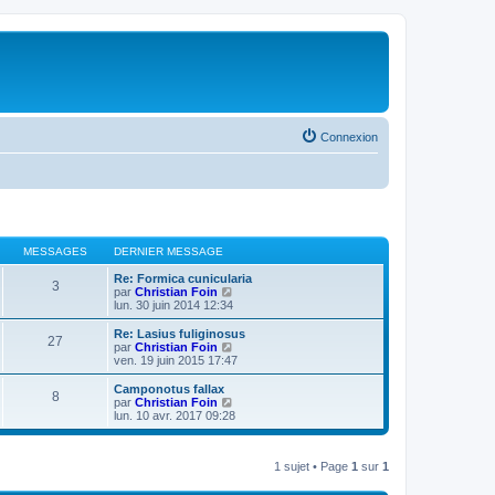
Connexion
MESSAGES
DERNIER MESSAGE
Re: Formica cunicularia
3
V
par
Christian Foin
o
lun. 30 juin 2014 12:34
i
r
Re: Lasius fuliginosus
27
l
V
par
Christian Foin
e
o
ven. 19 juin 2015 17:47
d
i
e
r
Camponotus fallax
8
r
l
V
par
Christian Foin
n
e
o
lun. 10 avr. 2017 09:28
i
d
i
e
e
r
r
r
l
m
n
1 sujet • Page
1
sur
1
e
e
i
d
s
e
e