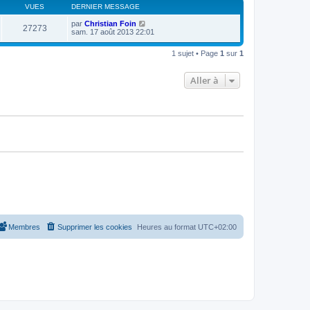
s
r
VUES
DERNIER MESSAGE
r
a
m
n
g
e
par
Christian Foin
i
27273
e
s
sam. 17 août 2013 22:01
e
s
r
a
m
1 sujet • Page
1
sur
1
g
e
e
s
s
Aller à
a
g
e
Membres
Supprimer les cookies
Heures au format
UTC+02:00