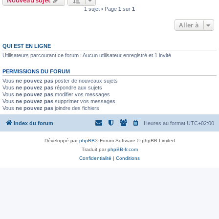
Nouveau sujet
1 sujet • Page
1
sur
1
Aller à
QUI EST EN LIGNE
Utilisateurs parcourant ce forum : Aucun utilisateur enregistré et 1 invité
PERMISSIONS DU FORUM
Vous
ne pouvez pas
poster de nouveaux sujets
Vous
ne pouvez pas
répondre aux sujets
Vous
ne pouvez pas
modifier vos messages
Vous
ne pouvez pas
supprimer vos messages
Vous
ne pouvez pas
joindre des fichiers
Index du forum
Heures au format
UTC+02:00
Développé par
phpBB
® Forum Software © phpBB Limited
Traduit par
phpBB-fr.com
Confidentialité
|
Conditions