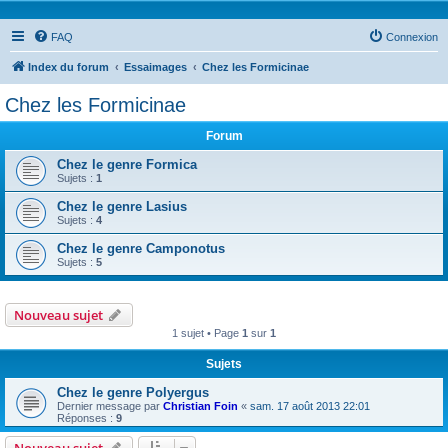
FAQ
Connexion
Index du forum
Essaimages
Chez les Formicinae
Chez les Formicinae
Forum
Chez le genre Formica
Sujets :
1
Chez le genre Lasius
Sujets :
4
Chez le genre Camponotus
Sujets :
5
Nouveau sujet
1 sujet • Page
1
sur
1
Sujets
Chez le genre Polyergus
Dernier message par
Christian Foin
«
sam. 17 août 2013 22:01
Réponses :
9