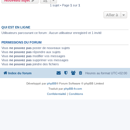
Nouveau sujet
1 sujet • Page
1
sur
1
Aller à
QUI EST EN LIGNE
Utilisateurs parcourant ce forum : Aucun utilisateur enregistré et 1 invité
PERMISSIONS DU FORUM
Vous
ne pouvez pas
poster de nouveaux sujets
Vous
ne pouvez pas
répondre aux sujets
Vous
ne pouvez pas
modifier vos messages
Vous
ne pouvez pas
supprimer vos messages
Vous
ne pouvez pas
joindre des fichiers
Index du forum
Heures au format
UTC+02:00
Développé par
phpBB
® Forum Software © phpBB Limited
Traduit par
phpBB-fr.com
Confidentialité
|
Conditions