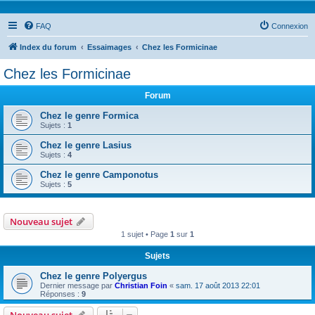
FAQ
Connexion
Index du forum
Essaimages
Chez les Formicinae
Chez les Formicinae
Forum
Chez le genre Formica
Sujets :
1
Chez le genre Lasius
Sujets :
4
Chez le genre Camponotus
Sujets :
5
Nouveau sujet
1 sujet • Page
1
sur
1
Sujets
Chez le genre Polyergus
Dernier message par
Christian Foin
«
sam. 17 août 2013 22:01
Réponses :
9