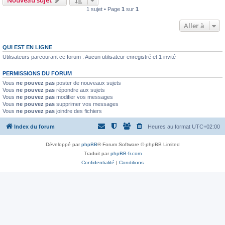
Nouveau sujet
1 sujet • Page
1
sur
1
Aller à
QUI EST EN LIGNE
Utilisateurs parcourant ce forum : Aucun utilisateur enregistré et 1 invité
PERMISSIONS DU FORUM
Vous
ne pouvez pas
poster de nouveaux sujets
Vous
ne pouvez pas
répondre aux sujets
Vous
ne pouvez pas
modifier vos messages
Vous
ne pouvez pas
supprimer vos messages
Vous
ne pouvez pas
joindre des fichiers
Index du forum
Heures au format
UTC+02:00
Développé par
phpBB
® Forum Software © phpBB Limited
Traduit par
phpBB-fr.com
Confidentialité
|
Conditions