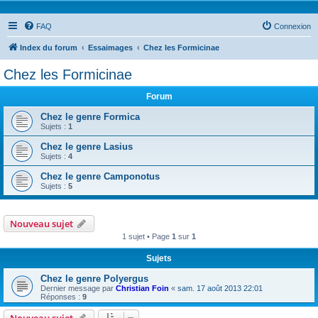
FAQ
Connexion
Index du forum
Essaimages
Chez les Formicinae
Chez les Formicinae
Forum
Chez le genre Formica
Sujets :
1
Chez le genre Lasius
Sujets :
4
Chez le genre Camponotus
Sujets :
5
Nouveau sujet
1 sujet • Page
1
sur
1
Sujets
Chez le genre Polyergus
Dernier message par
Christian Foin
«
sam. 17 août 2013 22:01
Réponses :
9