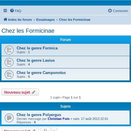
FAQ
Connexion
Index du forum
Essaimages
Chez les Formicinae
Chez les Formicinae
Forum
Chez le genre Formica
Sujets :
1
Chez le genre Lasius
Sujets :
4
Chez le genre Camponotus
Sujets :
5
Nouveau sujet
1 sujet • Page
1
sur
1
Sujets
Chez le genre Polyergus
Dernier message par
Christian Foin
«
sam. 17 août 2013 22:01
Réponses :
9