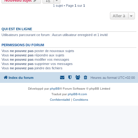
Nouveau sujet
1 sujet • Page
1
sur
1
Aller à
QUI EST EN LIGNE
Utilisateurs parcourant ce forum : Aucun utilisateur enregistré et 1 invité
PERMISSIONS DU FORUM
Vous
ne pouvez pas
poster de nouveaux sujets
Vous
ne pouvez pas
répondre aux sujets
Vous
ne pouvez pas
modifier vos messages
Vous
ne pouvez pas
supprimer vos messages
Vous
ne pouvez pas
joindre des fichiers
Index du forum
Heures au format
UTC+02:00
Développé par
phpBB
® Forum Software © phpBB Limited
Traduit par
phpBB-fr.com
Confidentialité
|
Conditions