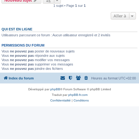
Nouveau sujet
1 sujet • Page
1
sur
1
Aller à
QUI EST EN LIGNE
Utilisateurs parcourant ce forum : Aucun utilisateur enregistré et 2 invités
PERMISSIONS DU FORUM
Vous
ne pouvez pas
poster de nouveaux sujets
Vous
ne pouvez pas
répondre aux sujets
Vous
ne pouvez pas
modifier vos messages
Vous
ne pouvez pas
supprimer vos messages
Vous
ne pouvez pas
joindre des fichiers
Index du forum
Heures au format
UTC+02:00
Développé par
phpBB
® Forum Software © phpBB Limited
Traduit par
phpBB-fr.com
Confidentialité
|
Conditions