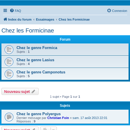
FAQ
Connexion
Index du forum
Essaimages
Chez les Formicinae
Chez les Formicinae
Forum
Chez le genre Formica
Sujets :
1
Chez le genre Lasius
Sujets :
4
Chez le genre Camponotus
Sujets :
5
Nouveau sujet
1 sujet • Page
1
sur
1
Sujets
Chez le genre Polyergus
Dernier message par
Christian Foin
«
sam. 17 août 2013 22:01
Réponses :
9