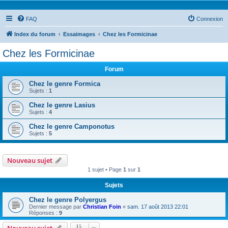
FAQ
Connexion
Index du forum
Essaimages
Chez les Formicinae
Chez les Formicinae
Forum
Chez le genre Formica
Sujets :
1
Chez le genre Lasius
Sujets :
4
Chez le genre Camponotus
Sujets :
5
Nouveau sujet
1 sujet • Page
1
sur
1
Sujets
Chez le genre Polyergus
Dernier message par
Christian Foin
«
sam. 17 août 2013 22:01
Réponses :
9