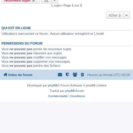
Nouveau sujet
1 sujet • Page
1
sur
1
Aller à
QUI EST EN LIGNE
Utilisateurs parcourant ce forum : Aucun utilisateur enregistré et 1 invité
PERMISSIONS DU FORUM
Vous
ne pouvez pas
poster de nouveaux sujets
Vous
ne pouvez pas
répondre aux sujets
Vous
ne pouvez pas
modifier vos messages
Vous
ne pouvez pas
supprimer vos messages
Vous
ne pouvez pas
joindre des fichiers
Index du forum
Heures au format
UTC+02:00
Développé par
phpBB
® Forum Software © phpBB Limited
Traduit par
phpBB-fr.com
Confidentialité
|
Conditions