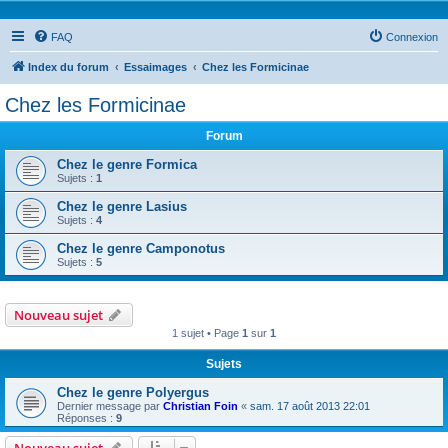
FAQ
Connexion
Index du forum
Essaimages
Chez les Formicinae
Chez les Formicinae
Forum
Chez le genre Formica
Sujets :
1
Chez le genre Lasius
Sujets :
4
Chez le genre Camponotus
Sujets :
5
Nouveau sujet
1 sujet • Page
1
sur
1
Sujets
Chez le genre Polyergus
Dernier message par
Christian Foin
«
sam. 17 août 2013 22:01
Réponses :
9