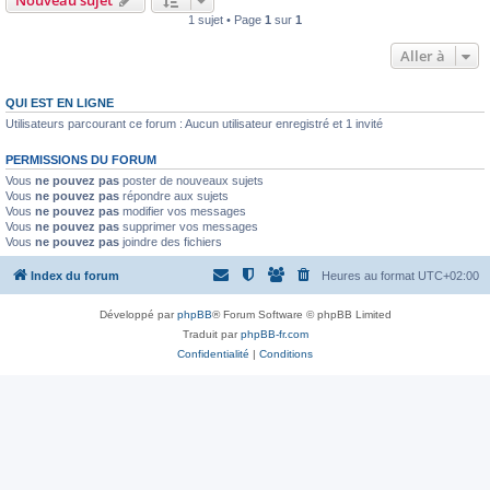
Nouveau sujet
1 sujet • Page
1
sur
1
Aller à
QUI EST EN LIGNE
Utilisateurs parcourant ce forum : Aucun utilisateur enregistré et 1 invité
PERMISSIONS DU FORUM
Vous
ne pouvez pas
poster de nouveaux sujets
Vous
ne pouvez pas
répondre aux sujets
Vous
ne pouvez pas
modifier vos messages
Vous
ne pouvez pas
supprimer vos messages
Vous
ne pouvez pas
joindre des fichiers
Index du forum
Heures au format
UTC+02:00
Développé par
phpBB
® Forum Software © phpBB Limited
Traduit par
phpBB-fr.com
Confidentialité
|
Conditions