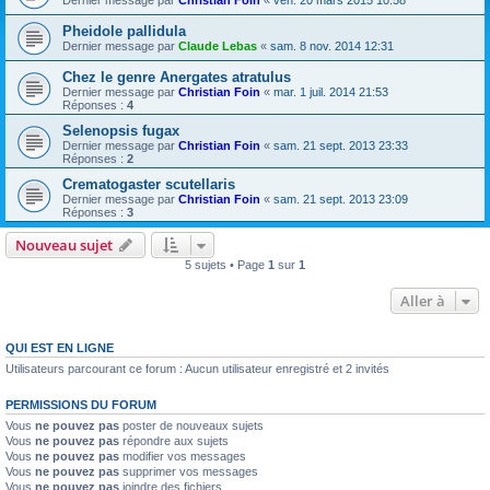
Dernier message par
Christian Foin
«
ven. 20 mars 2015 10:58
Pheidole pallidula
Dernier message par
Claude Lebas
«
sam. 8 nov. 2014 12:31
Chez le genre Anergates atratulus
Dernier message par
Christian Foin
«
mar. 1 juil. 2014 21:53
Réponses :
4
Selenopsis fugax
Dernier message par
Christian Foin
«
sam. 21 sept. 2013 23:33
Réponses :
2
Crematogaster scutellaris
Dernier message par
Christian Foin
«
sam. 21 sept. 2013 23:09
Réponses :
3
Nouveau sujet
5 sujets • Page
1
sur
1
Aller à
QUI EST EN LIGNE
Utilisateurs parcourant ce forum : Aucun utilisateur enregistré et 2 invités
PERMISSIONS DU FORUM
Vous
ne pouvez pas
poster de nouveaux sujets
Vous
ne pouvez pas
répondre aux sujets
Vous
ne pouvez pas
modifier vos messages
Vous
ne pouvez pas
supprimer vos messages
Vous
ne pouvez pas
joindre des fichiers