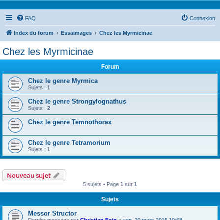
FAQ
Connexion
Index du forum
Essaimages
Chez les Myrmicinae
Chez les Myrmicinae
Forum
Chez le genre Myrmica
Sujets :
1
Chez le genre Strongylognathus
Sujets :
2
Chez le genre Temnothorax
Chez le genre Tetramorium
Sujets :
1
Nouveau sujet
5 sujets • Page
1
sur
1
Sujets
Messor Structor