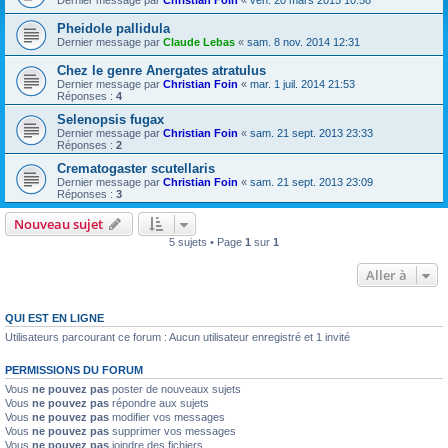
Dernier message par
Christian Foin
«
ven. 20 mars 2015 10:58
Pheidole pallidula
Dernier message par
Claude Lebas
«
sam. 8 nov. 2014 12:31
Chez le genre Anergates atratulus
Dernier message par
Christian Foin
«
mar. 1 juil. 2014 21:53
Réponses :
4
Selenopsis fugax
Dernier message par
Christian Foin
«
sam. 21 sept. 2013 23:33
Réponses :
2
Crematogaster scutellaris
Dernier message par
Christian Foin
«
sam. 21 sept. 2013 23:09
Réponses :
3
Nouveau sujet
5 sujets • Page
1
sur
1
Aller à
QUI EST EN LIGNE
Utilisateurs parcourant ce forum : Aucun utilisateur enregistré et 1 invité
PERMISSIONS DU FORUM
Vous
ne pouvez pas
poster de nouveaux sujets
Vous
ne pouvez pas
répondre aux sujets
Vous
ne pouvez pas
modifier vos messages
Vous
ne pouvez pas
supprimer vos messages
Vous
ne pouvez pas
joindre des fichiers