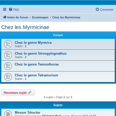
FAQ
Connexion
Index du forum
Essaimages
Chez les Myrmicinae
Chez les Myrmicinae
Forum
Chez le genre Myrmica
Sujets :
1
Chez le genre Strongylognathus
Sujets :
2
Chez le genre Temnothorax
Chez le genre Tetramorium
Sujets :
1
Nouveau sujet
5 sujets • Page
1
sur
1
Sujets
Messor Structor