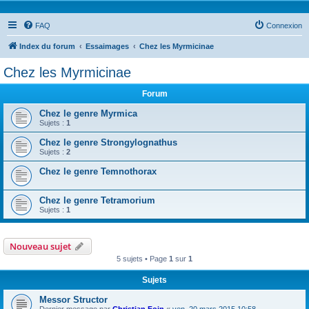
FAQ
Connexion
Index du forum
Essaimages
Chez les Myrmicinae
Chez les Myrmicinae
Forum
Chez le genre Myrmica
Sujets :
1
Chez le genre Strongylognathus
Sujets :
2
Chez le genre Temnothorax
Chez le genre Tetramorium
Sujets :
1
Nouveau sujet
5 sujets • Page
1
sur
1
Sujets
Messor Structor