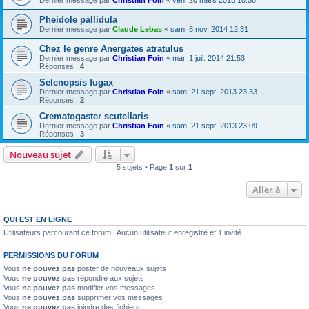
Dernier message par
Christian Foin
«
ven. 20 mars 2015 10:58
Pheidole pallidula
Dernier message par
Claude Lebas
«
sam. 8 nov. 2014 12:31
Chez le genre Anergates atratulus
Dernier message par
Christian Foin
«
mar. 1 juil. 2014 21:53
Réponses :
4
Selenopsis fugax
Dernier message par
Christian Foin
«
sam. 21 sept. 2013 23:33
Réponses :
2
Crematogaster scutellaris
Dernier message par
Christian Foin
«
sam. 21 sept. 2013 23:09
Réponses :
3
Nouveau sujet
5 sujets • Page
1
sur
1
Aller à
QUI EST EN LIGNE
Utilisateurs parcourant ce forum : Aucun utilisateur enregistré et 1 invité
PERMISSIONS DU FORUM
Vous
ne pouvez pas
poster de nouveaux sujets
Vous
ne pouvez pas
répondre aux sujets
Vous
ne pouvez pas
modifier vos messages
Vous
ne pouvez pas
supprimer vos messages
Vous
ne pouvez pas
joindre des fichiers