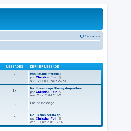
Connexion
MESSAGES
DERNIER MESSAGE
Essaimage Myrmica
1
V
par
Christian Foin
o
sam. 21 sept. 2013 23:38
i
r
Re: Essaimage Strongylognathus
17
l
V
par
Christian Foin
e
o
mer. 2 juil. 2014 23:52
d
i
e
r
Pas de message
0
r
l
n
e
i
d
Re: Tetramorium sp
e
e
5
V
par
Christian Foin
r
r
o
ven. 19 juin 2015 17:56
m
n
i
e
i
r
s
e