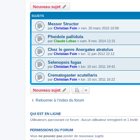
Nouveau sujet
SUJETS
Messor Structor
par
Christian Foin
»
ven. 20 mars 2015 10:58
Pheidole pallidula
par
Claude Lebas
»
sam. 8 nov. 2014 12:31
Chez le genre Anergates atratulus
par
Christian Foin
»
lun. 11 juin 2012 22:12
Selenopsis fugax
par
Christian Foin
»
lun. 10 oct. 2011 19:42
Crematogaster scutellaris
par
Christian Foin
»
lun. 10 oct. 2011 16:22
Nouveau sujet
Retourner à l’index du forum
QUI EST EN LIGNE
Utilisateurs parcourant ce forum : Aucun utilisateur enregistré et 1 invité
PERMISSIONS DU FORUM
Vous
ne pouvez pas
poster de nouveaux sujets