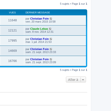
l
s
r
5 sujets • Page
1
sur
1
e
a
m
d
g
e
e
e
s
VUES
DERNIER MESSAGE
r
s
n
a
par
Christian Foin
i
11648
g
ven. 20 mars 2015 10:58
e
e
r
m
par
Claude Lebas
12121
e
sam. 8 nov. 2014 12:31
s
s
par
Christian Foin
a
17995
mar. 1 juil. 2014 21:53
g
e
par
Christian Foin
14669
sam. 21 sept. 2013 23:33
par
Christian Foin
16766
sam. 21 sept. 2013 23:09
5 sujets • Page
1
sur
1
Aller à