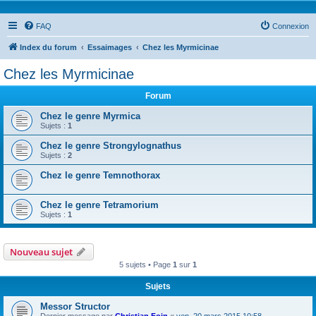
FAQ
Connexion
Index du forum
Essaimages
Chez les Myrmicinae
Chez les Myrmicinae
Forum
Chez le genre Myrmica
Sujets :
1
Chez le genre Strongylognathus
Sujets :
2
Chez le genre Temnothorax
Chez le genre Tetramorium
Sujets :
1
Nouveau sujet
5 sujets • Page
1
sur
1
Sujets
Messor Structor