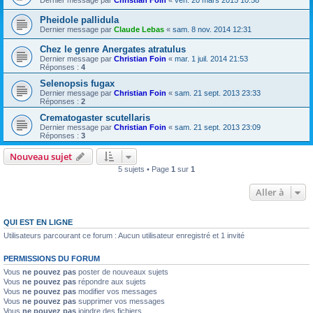
Dernier message par
Christian Foin
«
ven. 20 mars 2015 10:58
Pheidole pallidula
Dernier message par
Claude Lebas
«
sam. 8 nov. 2014 12:31
Chez le genre Anergates atratulus
Dernier message par
Christian Foin
«
mar. 1 juil. 2014 21:53
Réponses :
4
Selenopsis fugax
Dernier message par
Christian Foin
«
sam. 21 sept. 2013 23:33
Réponses :
2
Crematogaster scutellaris
Dernier message par
Christian Foin
«
sam. 21 sept. 2013 23:09
Réponses :
3
Nouveau sujet
5 sujets • Page
1
sur
1
Aller à
QUI EST EN LIGNE
Utilisateurs parcourant ce forum : Aucun utilisateur enregistré et 1 invité
PERMISSIONS DU FORUM
Vous
ne pouvez pas
poster de nouveaux sujets
Vous
ne pouvez pas
répondre aux sujets
Vous
ne pouvez pas
modifier vos messages
Vous
ne pouvez pas
supprimer vos messages
Vous
ne pouvez pas
joindre des fichiers