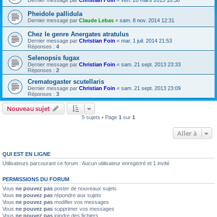
Dernier message par
Christian Foin
«
ven. 20 mars 2015 10:58
Pheidole pallidula
Dernier message par
Claude Lebas
«
sam. 8 nov. 2014 12:31
Chez le genre Anergates atratulus
Dernier message par
Christian Foin
«
mar. 1 juil. 2014 21:53
Réponses :
4
Selenopsis fugax
Dernier message par
Christian Foin
«
sam. 21 sept. 2013 23:33
Réponses :
2
Crematogaster scutellaris
Dernier message par
Christian Foin
«
sam. 21 sept. 2013 23:09
Réponses :
3
Nouveau sujet
5 sujets • Page
1
sur
1
Aller à
QUI EST EN LIGNE
Utilisateurs parcourant ce forum : Aucun utilisateur enregistré et 1 invité
PERMISSIONS DU FORUM
Vous
ne pouvez pas
poster de nouveaux sujets
Vous
ne pouvez pas
répondre aux sujets
Vous
ne pouvez pas
modifier vos messages
Vous
ne pouvez pas
supprimer vos messages
Vous
ne pouvez pas
joindre des fichiers