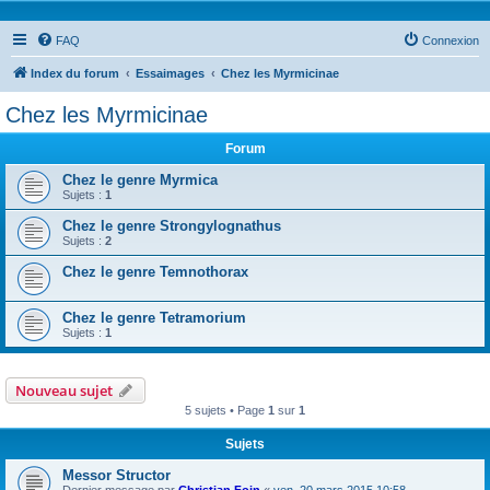
FAQ
Connexion
Index du forum
Essaimages
Chez les Myrmicinae
Chez les Myrmicinae
Forum
Chez le genre Myrmica
Sujets :
1
Chez le genre Strongylognathus
Sujets :
2
Chez le genre Temnothorax
Chez le genre Tetramorium
Sujets :
1
Nouveau sujet
5 sujets • Page
1
sur
1
Sujets
Messor Structor