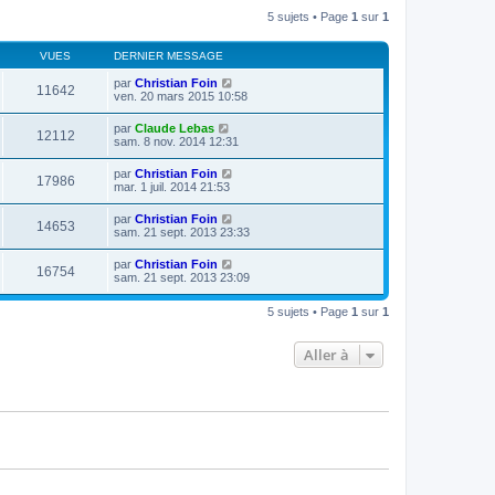
l
s
r
5 sujets • Page
1
sur
1
e
a
m
d
g
e
e
e
s
VUES
DERNIER MESSAGE
r
s
n
a
par
Christian Foin
i
11642
g
ven. 20 mars 2015 10:58
e
e
r
m
par
Claude Lebas
12112
e
sam. 8 nov. 2014 12:31
s
s
par
Christian Foin
a
17986
mar. 1 juil. 2014 21:53
g
e
par
Christian Foin
14653
sam. 21 sept. 2013 23:33
par
Christian Foin
16754
sam. 21 sept. 2013 23:09
5 sujets • Page
1
sur
1
Aller à