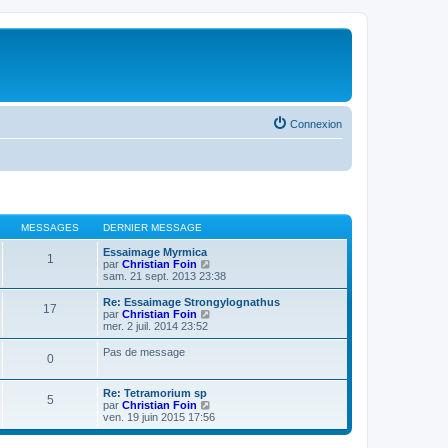
Connexion
MESSAGES
DERNIER MESSAGE
Essaimage Myrmica
1
V
par
Christian Foin
o
sam. 21 sept. 2013 23:38
i
r
Re: Essaimage Strongylognathus
17
l
V
par
Christian Foin
e
o
mer. 2 juil. 2014 23:52
d
i
e
r
Pas de message
0
r
l
n
e
i
d
Re: Tetramorium sp
e
e
5
V
par
Christian Foin
r
r
o
ven. 19 juin 2015 17:56
m
n
i
e
i
r
s
e