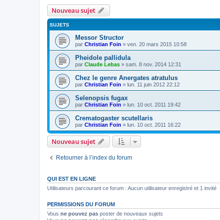
Nouveau sujet
SUJETS
Messor Structor
par
Christian Foin
»
ven. 20 mars 2015 10:58
Pheidole pallidula
par
Claude Lebas
»
sam. 8 nov. 2014 12:31
Chez le genre Anergates atratulus
par
Christian Foin
»
lun. 11 juin 2012 22:12
Selenopsis fugax
par
Christian Foin
»
lun. 10 oct. 2011 19:42
Crematogaster scutellaris
par
Christian Foin
»
lun. 10 oct. 2011 16:22
Nouveau sujet
Retourner à l’index du forum
QUI EST EN LIGNE
Utilisateurs parcourant ce forum : Aucun utilisateur enregistré et 1 invité
PERMISSIONS DU FORUM
Vous
ne pouvez pas
poster de nouveaux sujets