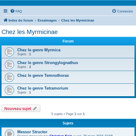
FAQ
Connexion
Index du forum
Essaimages
Chez les Myrmicinae
Chez les Myrmicinae
Forum
Chez le genre Myrmica
Sujets :
1
Chez le genre Strongylognathus
Sujets :
2
Chez le genre Temnothorax
Chez le genre Tetramorium
Sujets :
1
Nouveau sujet
5 sujets • Page
1
sur
1
Sujets
Messor Structor