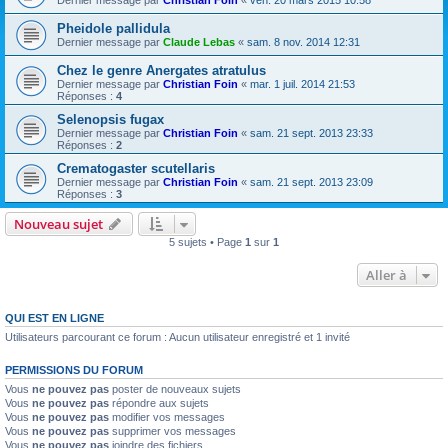
Dernier message par
Christian Foin
«
ven. 20 mars 2015 10:58
Pheidole pallidula
Dernier message par
Claude Lebas
«
sam. 8 nov. 2014 12:31
Chez le genre Anergates atratulus
Dernier message par
Christian Foin
«
mar. 1 juil. 2014 21:53
Réponses :
4
Selenopsis fugax
Dernier message par
Christian Foin
«
sam. 21 sept. 2013 23:33
Réponses :
2
Crematogaster scutellaris
Dernier message par
Christian Foin
«
sam. 21 sept. 2013 23:09
Réponses :
3
Nouveau sujet
5 sujets • Page
1
sur
1
Aller à
QUI EST EN LIGNE
Utilisateurs parcourant ce forum : Aucun utilisateur enregistré et 1 invité
PERMISSIONS DU FORUM
Vous
ne pouvez pas
poster de nouveaux sujets
Vous
ne pouvez pas
répondre aux sujets
Vous
ne pouvez pas
modifier vos messages
Vous
ne pouvez pas
supprimer vos messages
Vous
ne pouvez pas
joindre des fichiers